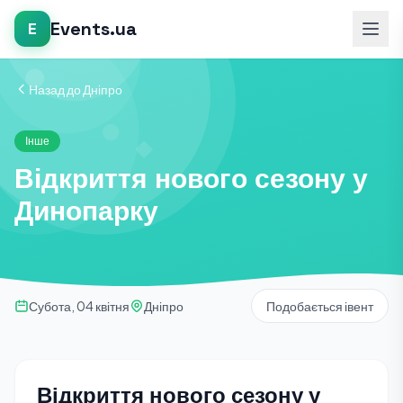
Events.ua
E
Назад до Дніпро
Інше
Відкриття нового сезону у
Динопарку
Субота, 04 квітня
Дніпро
Подобається івент
Відкриття нового сезону у