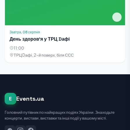
Завтра, 08 серпня
День здоровʼя у ТРЦ Dафі
11:00
ТРЦ Dафі, 2-й поверх, біля ССС
Events.ua
E
Головний путівник по найкращих подіях України. Знаходьте
концерти, вистави, виставки та інші події у вашому місті.