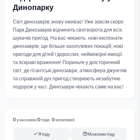
Динопарку
Світ динозаврів знову оживає! Уже зовсім скоро
Парк Динозаврів відчинить свої ворота для всіх
шукачів пригод. На вас чекають: нові експонати
динозаврів, ще більше захопливих локацій, нові
пригоди для дітей і дорослих, неймовірні емоції
та яскраві враження! Пориньте у доісторичний
світ, де гігантські динозаври, атмосфера джунглів
та справжній дух пригод створюють незабутню
подорож у часі. Динозаври чекають саме на вас!
0
учасників (
0
піде,
0
можливо)
Я піду
Можливо піду