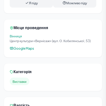
Я піду
Можливо піду
Місце проведення
Вінниця
Центр культури «Вернісаж» (вул. О. Кобилянської, 53)
Google Maps
Категорія
Виставки
Вартість