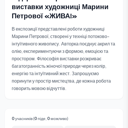
виставки художниці Марини
Петрової «ЖИВА!»
В експозиції представлені роботи художниці
Марини Петрової, створені у техніці потоково-
інтуїтивного живопису. Авторка поєднує акрил та
олію, експериментуючи з формою, емоцією та
простором. Філософія виставки розкриває
багатогранність жіночої природи через колір,
енергію та інтуїтивний жест. Запрошуємо
поринути у простір мистецтва, де кожна робота
говорить мовою відчуттів.
0
учасників (
0
піде,
0
можливо)