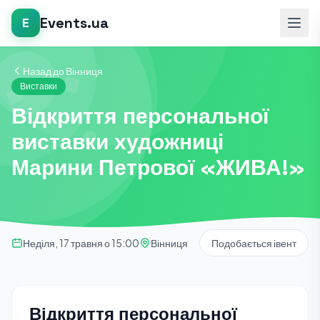
Events.ua
E
Назад до Вінниця
Виставки
Відкриття персональної
виставки художниці
Марини Петрової «ЖИВА!»
Неділя, 17 травня о 15:00
Вінниця
Подобається івент
Відкриття персональної