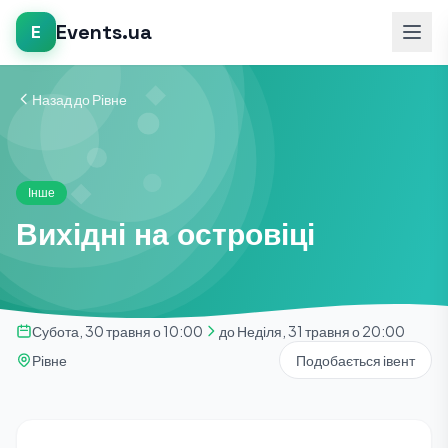
Events.ua
E
Назад до Рівне
Інше
Вихідні на островіці
Субота, 30 травня о 10:00
до Неділя, 31 травня о 20:00
Рівне
Подобається івент