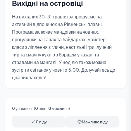
Вихідні на островіці
На вихідних 30-31 травня запрошуємо на
активний відпочинок на Рівненські плавні.
Програма включає мандрівки на човнах,
прогулянки на сапах та байдарках, майстер-
класи з ліплення з глини, настільні ігри, лучний
тир та смачну кухню з борщем у казані та
стравами на мангалі. У неділю також можна
зустріти світанок у човні о 5:00. Долучайтесь до
цікавих заходів!
0
учасників (
0
піде,
0
можливо)
Я піду
Можливо піду