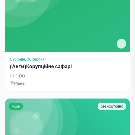
Сьогодні, 08 серпня
(Анти)Корупційне сафарі
11:00
Рівне
Інше
безкоштовно