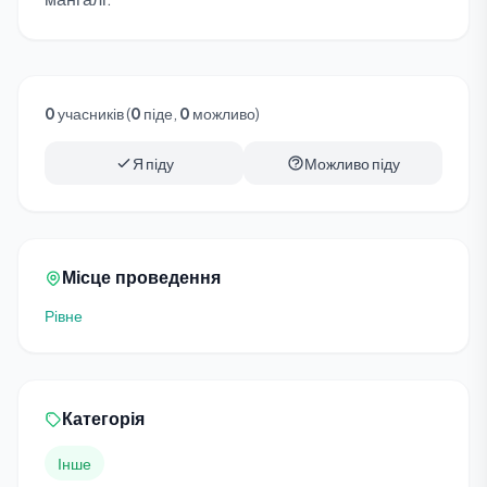
0
учасників (
0
піде,
0
можливо)
Я піду
Можливо піду
Місце проведення
Рівне
Категорія
Інше