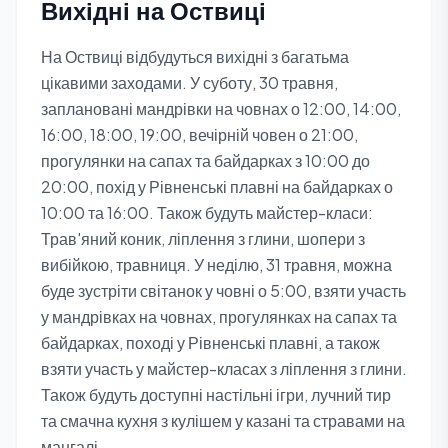
Вихідні на Оствиці
На Оствиці відбудуться вихідні з багатьма
цікавими заходами. У суботу, 30 травня,
заплановані мандрівки на човнах о 12:00, 14:00,
16:00, 18:00, 19:00, вечірній човен о 21:00,
прогулянки на сапах та байдарках з 10:00 до
20:00, похід у Рівненські плавні на байдарках о
10:00 та 16:00. Також будуть майстер-класи:
Трав'яний коник, ліплення з глини, шопери з
вибійкою, травниця. У неділю, 31 травня, можна
буде зустріти світанок у човні о 5:00, взяти участь
у мандрівках на човнах, прогулянках на сапах та
байдарках, поході у Рівненські плавні, а також
взяти участь у майстер-класах з ліплення з глини.
Також будуть доступні настільні ігри, лучний тир
та смачна кухня з кулішем у казані та стравами на
мангалі.