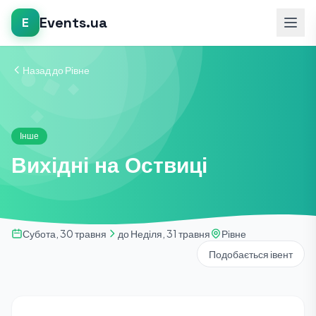
Events.ua
E
Назад до Рівне
Інше
Вихідні на Оствиці
Субота, 30 травня
до Неділя, 31 травня
Рівне
Подобається івент