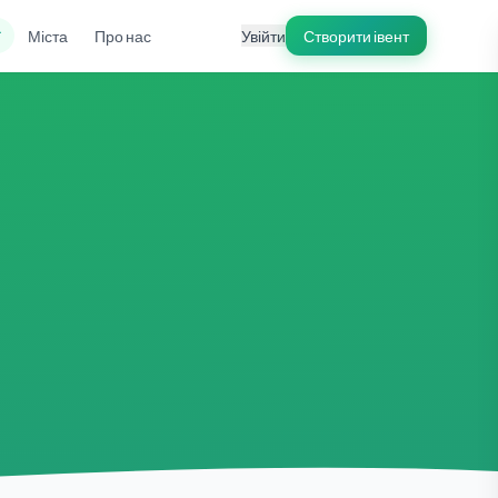
ї
Міста
Про нас
Увійти
Створити івент