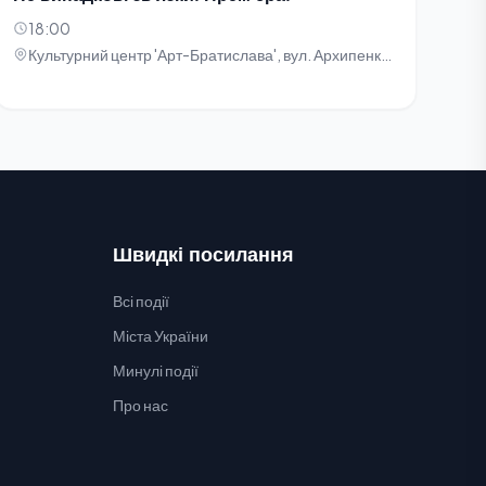
18:00
Культурний центр 'Арт-Братислава', вул. Архипенка, 5
Швидкі посилання
Всі події
Міста України
Минулі події
Про нас