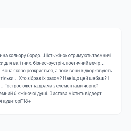
вина кольору бордо. Шість жінок отримують таємничі
 для вагітних, бізнес-зустріч, поетичний вечір...
. Вона скоро розкриється, а поки вони відкорковують
тільки... Хто зібрав їх разом? Навіщо цей шабаш? І
... Гостросюжетна драма з елементами чорної
емний бік жіночої душі. Вистава містить відверті
ї аудиторії 18+