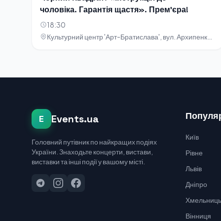
чоловіка. Гарантія щастя». Прем'єра!
18:30
Культурний центр 'Арт-Братислава', вул. Архипенка, 5
Популяр
Events.ua
E
Київ
Головний путівник по найкращих подіях
України. Знаходьте концерти, вистави,
Рівне
виставки та інші події у вашому місті.
Львів
Дніпро
Хмельниць
Вінниця