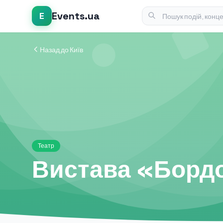
Events.ua
E
Назад до Київ
Театр
Вистава «Бордо