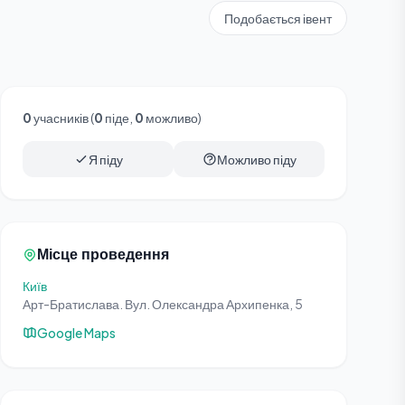
Подобається івент
0
учасників (
0
піде,
0
можливо)
Я піду
Можливо піду
Місце проведення
Київ
Арт-Братислава. Вул. Олександра Архипенка, 5
Google Maps