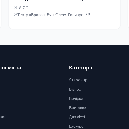
18:00
Театр «Браво». Вул. Олеся Гончара, 79
ні міста
Категорії
Stand-up
Бізнес
Вечірки
Виставки
кий
Для дітей
Екскурсії