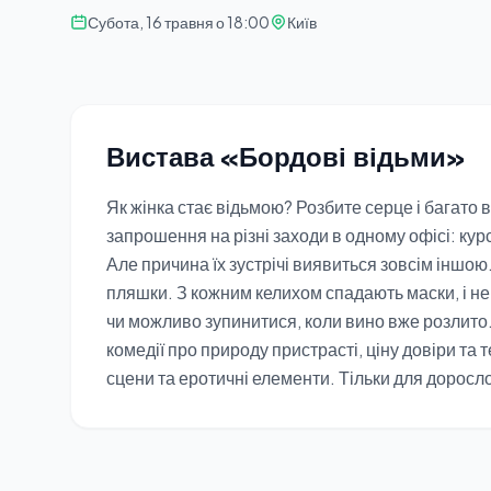
Субота, 16 травня о 18:00
Київ
Вистава «Бордові відьми»
Як жінка стає відьмою? Розбите серце і багато 
запрошення на різні заходи в одному офісі: курси
Але причина їх зустрічі виявиться зовсім іншою
пляшки. З кожним келихом спадають маски, і не 
чи можливо зупинитися, коли вино вже розлито
комедії про природу пристрасті, ціну довіри та т
сцени та еротичні елементи. Тільки для доросло