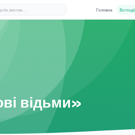
Головна
Всі поді
ві відьми»