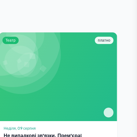
Театр
платно
Неділя, 09 серпня
Не випадкові зв'язки. Прем'єра!