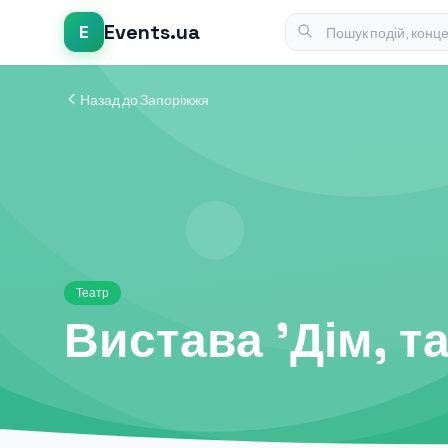
Events.ua
E
Назад до Запоріжжя
Театр
Вистава 'Дім, т