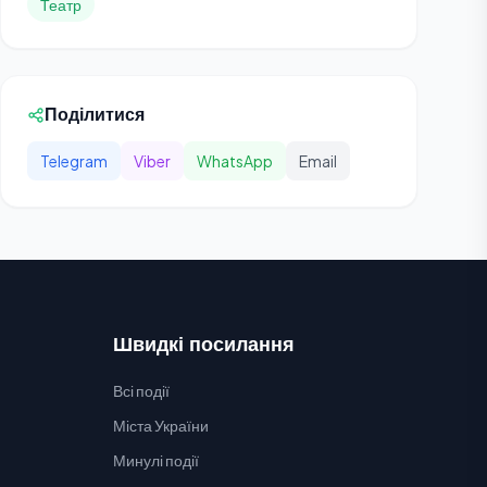
Театр
Поділитися
Telegram
Viber
WhatsApp
Email
Швидкі посилання
Всі події
Міста України
Минулі події