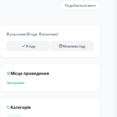
Подобається івент
0
учасників (
0
піде,
0
можливо)
Я піду
Можливо піду
Місце проведення
Запоріжжя
Категорія