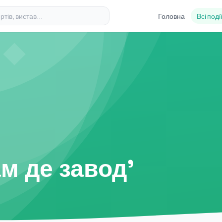
Головна
Всі поді
ам де завод'