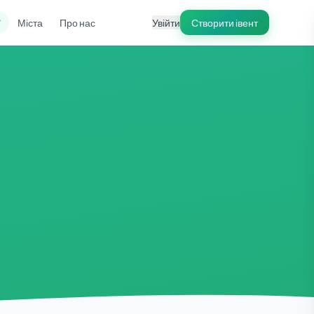
ї
Міста
Про нас
Увійти
Створити івент