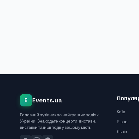
Популяр
Events.ua
E
Київ
Головний путівник по найкращих подіях
України. Знаходьте концерти, вистави,
Рівне
виставки та інші події у вашому місті.
Львів