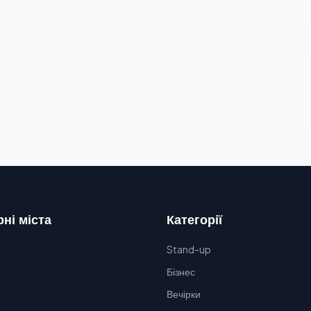
ні міста
Категорії
Stand-up
Бізнес
Вечірки