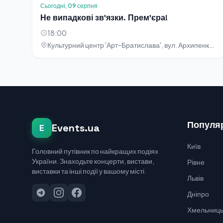
Сьогодні, 09 серпня
Не випадкові зв'язки. Прем'єра!
18:00
Культурний центр 'Арт-Братислава', вул. Архипенка, 5
Популяр
Events.ua
E
Київ
Головний путівник по найкращих подіях
України. Знаходьте концерти, вистави,
Рівне
виставки та інші події у вашому місті.
Львів
Дніпро
Хмельниць