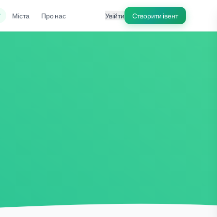
ї
Міста
Про нас
Увійти
Створити івент