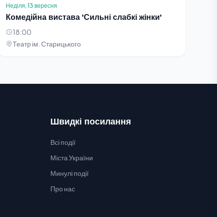
Неділя, 13 вересня
Комедійна вистава 'Сильні слабкі жінки'
18:00
Театр ім. Старицького
Швидкі посилання
Всі події
Міста України
Минулі події
Про нас