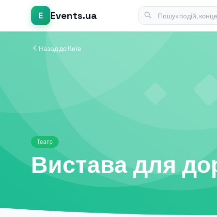
Events.ua
E
Назад до Київ
Театр
Вистава для до