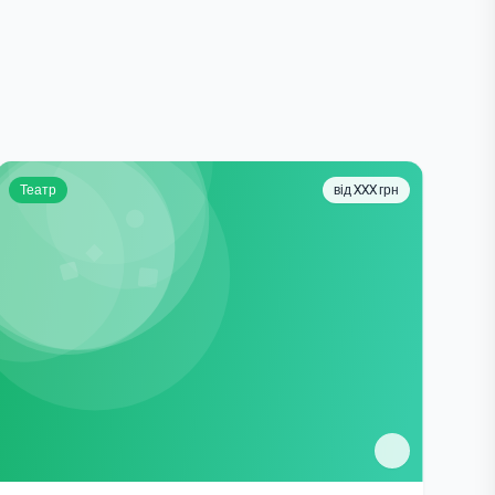
Театр
від XXX грн