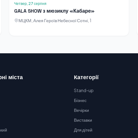
Четвер, 27 серпня
GALA SHOW з мюзиклу «Кабаре»
МЦКМ, Алея Героїв Небесної Сотні, 1
ні міста
Категорії
Stand-up
Бізнес
Вечірки
Виставки
кий
Для дітей