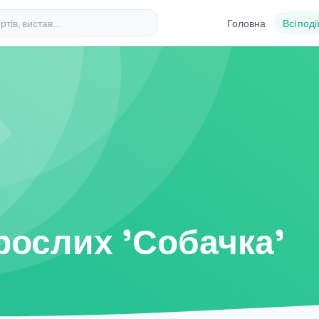
Головна
Всі поді
рослих 'Собачка'