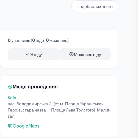
Подобається івент
0
учасників (
0
піде,
0
можливо)
Я піду
Можливо піду
Місце проведення
Київ
вул. Володимирська 71 (ст.м. Площа Українських
Героїв, стара назва — Площа Льва Толстого), Малий
зал
Google Maps