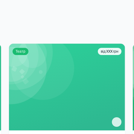
Театр
від XXX грн