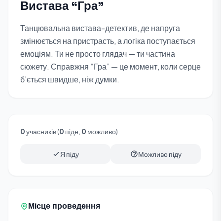
Вистава “Гра”
Танцювальна вистава-детектив, де напруга
змінюється на пристрасть, а логіка поступається
емоціям. Ти не просто глядач — ти частина
сюжету. Справжня “Гра” — це момент, коли серце
б’ється швидше, ніж думки.
0
учасників (
0
піде,
0
можливо)
Я піду
Можливо піду
Місце проведення