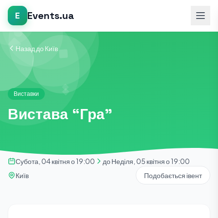
Events.ua
E
Назад до Київ
Виставки
Вистава “Гра”
Субота, 04 квітня о 19:00
до Неділя, 05 квітня о 19:00
Київ
Подобається івент