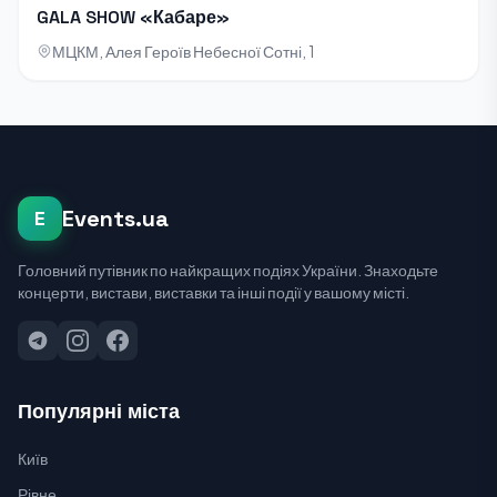
GALA SHOW «Кабаре»
МЦКМ, Алея Героїв Небесної Сотні, 1
Events.ua
E
Головний путівник по найкращих подіях України. Знаходьте
концерти, вистави, виставки та інші події у вашому місті.
Популярні міста
Київ
Рівне