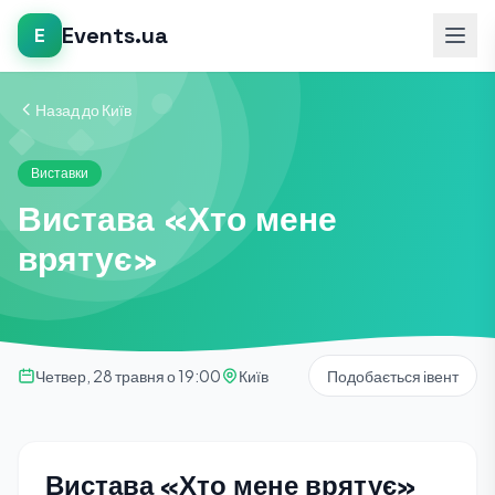
Events.ua
E
Назад до Київ
Виставки
Вистава «Хто мене
врятує»
Четвер, 28 травня о 19:00
Київ
Подобається івент
Вистава «Хто мене врятує»