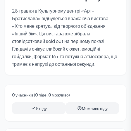
28 травня в Культурному центрі «Арт-
Братислава» відбудеться вражаюча вистава
«Хто мене врятує» від творчого об'єднання
«Інший бік». Ця вистава вже зібрала
стовідсотковий sold out на першому показі.
Глядачів очікує глибокий сюжет, емоційні
гойдалки, формат 16+ та потужна атмосфера, що
тримає в напрузі до останньої секунди.
0
учасників (
0
піде,
0
можливо)
Я піду
Можливо піду