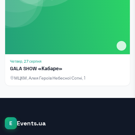
Четвер, 27 серпня
GALA SHOW «Кабаре»
МЦКМ, Алея Героїв Небесної Сотні, 1
Events.ua
E