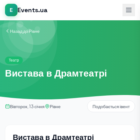
Events.ua
E
Назад до Рівне
Театр
Вистава в Драмтеатрі
Вівторок, 13 січня
Рівне
Подобається івент
Вистава в Драмтеатрі