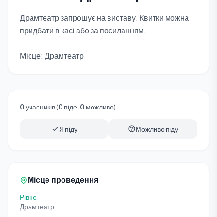
Драмтеатр запрошує на виставу. Квитки можна
придбати в касі або за посиланням.
Місце: Драмтеатр
0
учасників (
0
піде,
0
можливо)
Я піду
Можливо піду
Місце проведення
Рівне
Драмтеатр