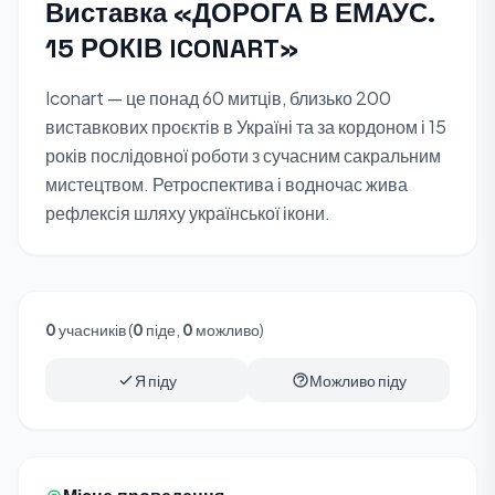
Виставка «ДОРОГА В ЕМАУС.
15 РОКІВ ICONART»
Iconart — це понад 60 митців, близько 200
виставкових проєктів в Україні та за кордоном і 15
років послідовної роботи з сучасним сакральним
мистецтвом. Ретроспектива і водночас жива
рефлексія шляху української ікони.
0
учасників (
0
піде,
0
можливо)
Я піду
Можливо піду