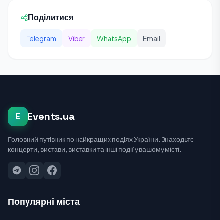
Поділитися
Telegram
Viber
WhatsApp
Email
Events.ua
E
Головний путівник по найкращих подіях України. Знаходьте
концерти, вистави, виставки та інші події у вашому місті.
Популярні міста