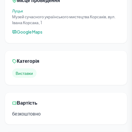
Місце проведення
Луцьк
Музей сучасного українського мистецтва Корсаків, вул.
Івана Корсака, 1
Google Maps
Категорія
Виставки
Вартість
безкоштовно