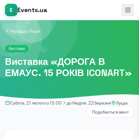
Events.ua
E
Назад до Луцьк
Виставки
Виставка «ДОРОГА В
ЕМАУС. 15 РОКІВ ICONART»
Субота, 21 лютого о 15:00
до Неділя, 22 березня
Луцьк
Подобається івент