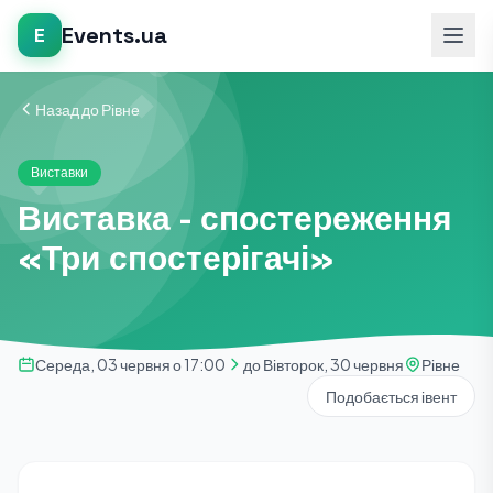
Events.ua
E
Назад до Рівне
Виставки
Виставка - спостереження
«Три спостерігачі»
Середа, 03 червня о 17:00
до Вівторок, 30 червня
Рівне
Подобається івент