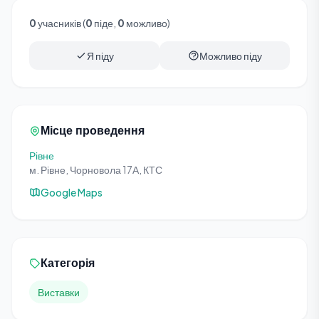
0
учасників (
0
піде,
0
можливо)
Я піду
Можливо піду
Місце проведення
Рівне
м. Рівне, Чорновола 17А, КТС
Google Maps
Категорія
Виставки