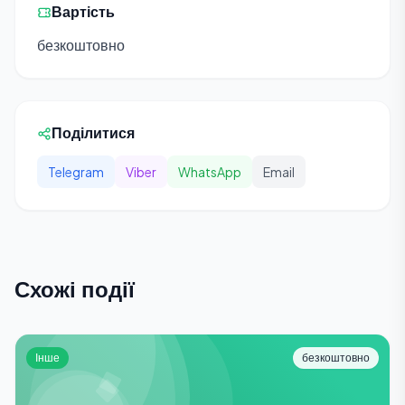
Вартість
безкоштовно
Поділитися
Telegram
Viber
WhatsApp
Email
Схожі події
Інше
безкоштовно