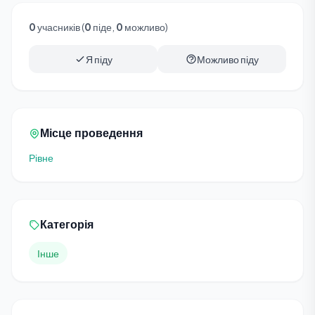
0
учасників (
0
піде,
0
можливо)
Я піду
Можливо піду
Місце проведення
Рівне
Категорія
Інше