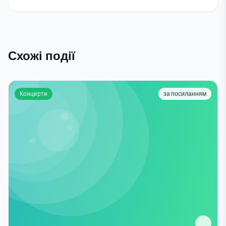
Схожі події
Концерти
за посиланням