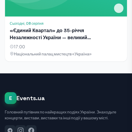
Сьогодні, 08 серпня
«Єдиний Квартал» до 35-річчя
Незалежності України — великий
благодійний концерт-телезйомка
17:00
Національний палац мистецтв «Україна»
Events.ua
E
Головний путівник по найкращих подіях України. Знаходьте
концерти, вистави, виставки та інші події у вашому місті.