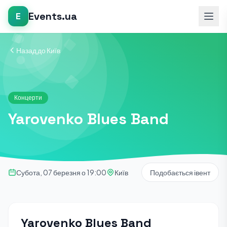
Events.ua
E
Назад до Київ
Концерти
Yarovenko Blues Band
Субота, 07 березня о 19:00
Київ
Подобається івент
Yarovenko Blues Band