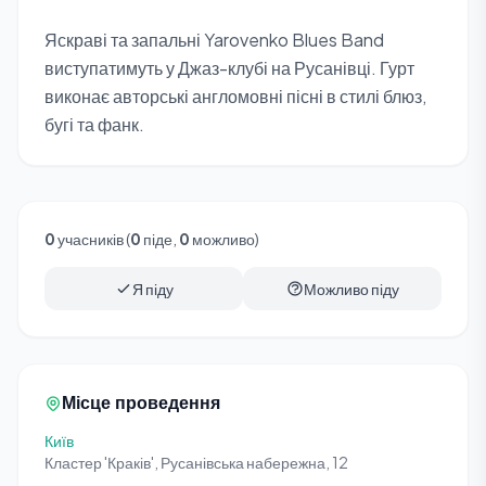
Яскраві та запальні Yarovenko Blues Band
виступатимуть у Джаз-клубі на Русанівці. Гурт
виконає авторські англомовні пісні в стилі блюз,
бугі та фанк.
0
учасників (
0
піде,
0
можливо)
Я піду
Можливо піду
Місце проведення
Київ
Кластер 'Краків', Русанівська набережна, 12