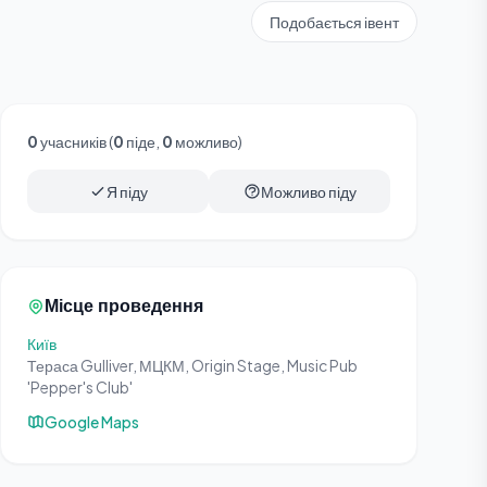
Подобається івент
0
учасників (
0
піде,
0
можливо)
Я піду
Можливо піду
Місце проведення
Київ
Тераса Gulliver, МЦКМ, Origin Stage, Music Pub
'Pepper's Club'
Google Maps