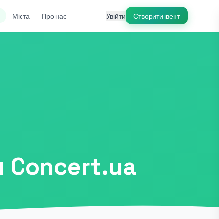
ї
Міста
Про нас
Увійти
Створити івент
я Concert.ua