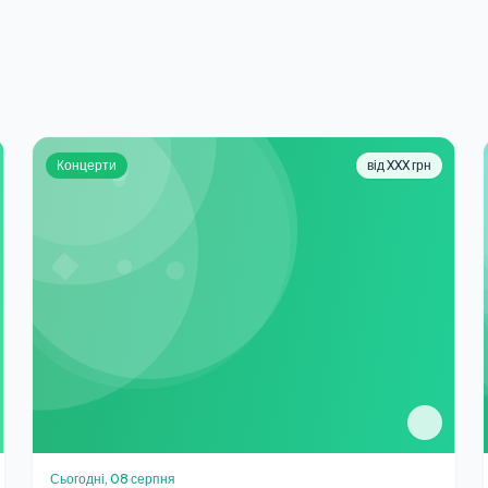
Концерти
від XXX грн
Сьогодні, 08 серпня