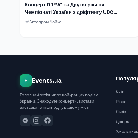
Концерт DREVO та Другої ріки на
Чемпіонаті України з дріфтингу UDC
2026
Автодром Чайка
Популяр
Events.ua
E
Київ
Головний путівник по найкращих подіях
України. Знаходьте концерти, вистави,
Рівне
виставки та інші події у вашому місті.
Львів
Дніпро
Хмельниць