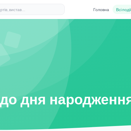
Головна
Всі поді
 до дня народженн