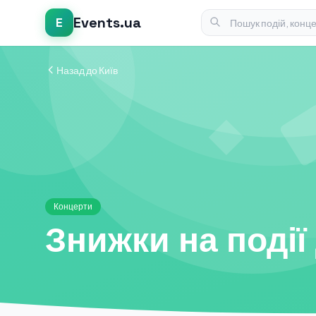
Events.ua
E
Назад до Київ
Концерти
Знижки на події