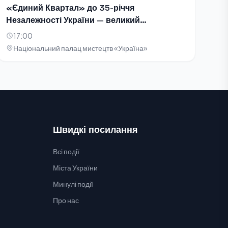
«Єдиний Квартал» до 35-річчя
Незалежності України — великий
благодійний концерт-телезйомка
17:00
Національний палац мистецтв «Україна»
Швидкі посилання
Всі події
Міста України
Минулі події
Про нас