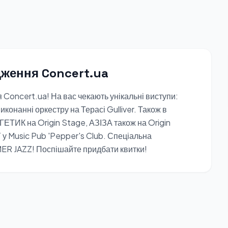
дження Concert.ua
 Concert.ua! На вас чекають унікальні виступи:
онанні оркестру на Терасі Gulliver. Також в
ТИК на Origin Stage, АЗІЗА також на Origin
у Music Pub 'Pepper's Club. Спеціальна
ER JAZZ! Поспішайте придбати квитки!