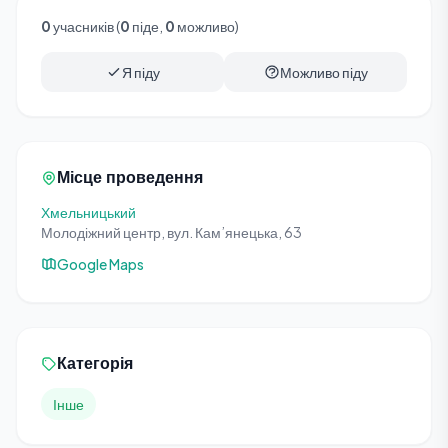
0
учасників (
0
піде,
0
можливо)
Я піду
Можливо піду
Місце проведення
Хмельницький
Молодіжний центр, вул. Кам’янецька, 63
Google Maps
Категорія
Інше