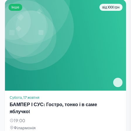
Інше
від XXX грн
Субота, 17 жовтня
БАМПЕР І СУС: Гостро, тонко і в саме
яблучко!
19:00
Філармонія