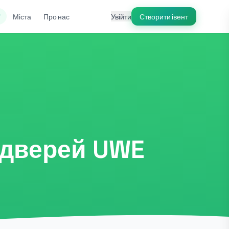
ї
Міста
Про нас
Увійти
Створити івент
 дверей UWE