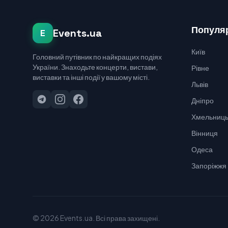
Популяр
Events.ua
E
Київ
Головний путівник по найкращих подіях
України. Знаходьте концерти, вистави,
Рівне
виставки та інші події у вашому місті.
Львів
Дніпро
Хмельниць
Вінниця
Одеса
Запоріжжя
© 2026 Events.ua. Всі права захищені.