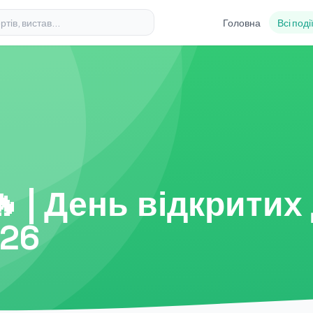
Головна
Всі поді
 | День відкритих
026