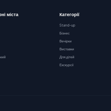
ні міста
Категорії
Stand-up
Бізнес
Вечірки
Виставки
кий
Для дітей
Екскурсії