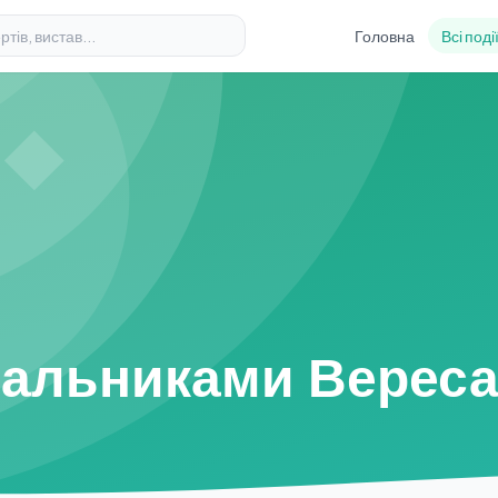
Головна
Всі поді
івальниками Верес