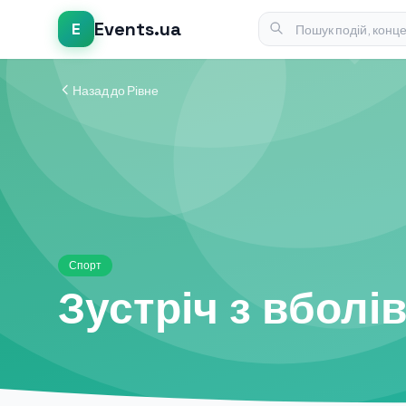
Events.ua
E
Назад до Рівне
Спорт
Зустріч з вбол