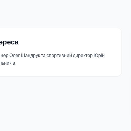
ереса
енер Олег Шандрук та спортивний директор Юрій
льників.