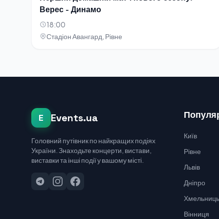
Верес - Динамо
18:00
Стадіон Авангард, Рівне
Популяр
Events.ua
E
Київ
Головний путівник по найкращих подіях
України. Знаходьте концерти, вистави,
Рівне
виставки та інші події у вашому місті.
Львів
Дніпро
Хмельниць
Вінниця