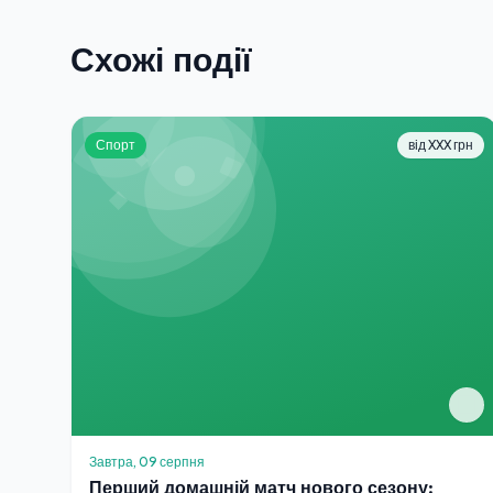
Схожі події
Спорт
від XXX грн
Завтра, 09 серпня
Перший домашній матч нового сезону: