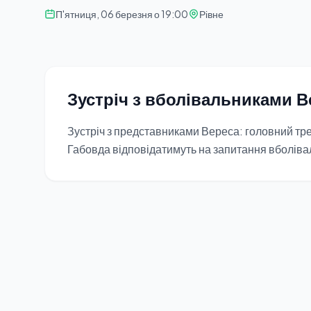
П'ятниця, 06 березня о 19:00
Рівне
Зустріч з вболівальниками В
Зустріч з представниками Вереса: головний тр
Габовда відповідатимуть на запитання вболіва