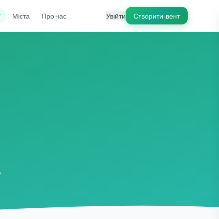
ї
Міста
Про нас
Увійти
Створити івент
а