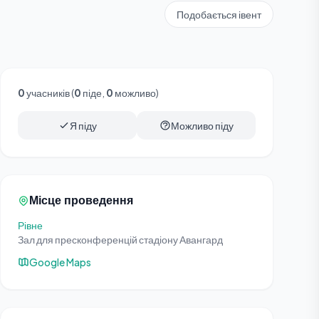
Подобається івент
0
учасників (
0
піде,
0
можливо)
Я піду
Можливо піду
Місце проведення
Рівне
Зал для пресконференцій стадіону Авангард
Google Maps