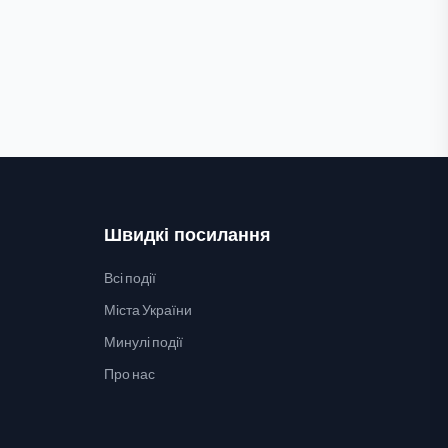
Швидкі посилання
Всі події
Міста України
Минулі події
Про нас