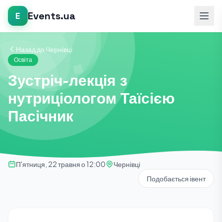
Events.ua
E
Назад до Чернівці
Освіта
Зустріч-лекція з
нутриціологом Таїсією
Пасічник
П'ятниця, 22 травня о 12:00
Чернівці
Подобається івент