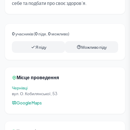
себе та подбати про своє здоров’я.
0
учасників (
0
піде,
0
можливо)
Я піду
Можливо піду
Місце проведення
Чернівці
вул. О. Кобилянської, 53
Google Maps