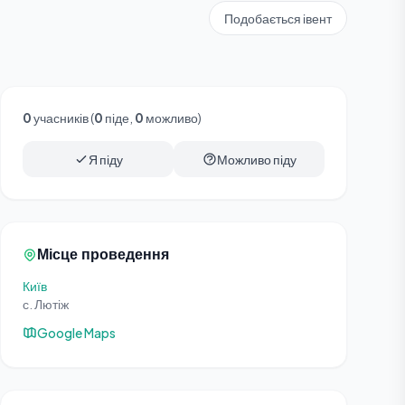
Подобається івент
0
учасників (
0
піде,
0
можливо)
Я піду
Можливо піду
Місце проведення
Київ
с. Лютіж
Google Maps