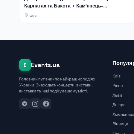
Карпатах та Бакота + Кам'янець-
Подільський
Київ
Популяр
Events.ua
E
Київ
Головний путівник по найкращих подіях
України. Знаходьте концерти, вистави,
Рівне
виставки та інші події у вашому місті.
Львів
Дніпро
Хмельниць
Вінниця
Одеса