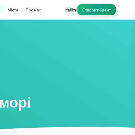
ї
Міста
Про нас
Увійти
Створити івент
морі