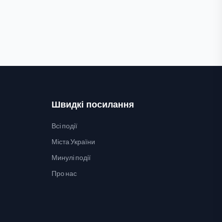
Швидкі посилання
Всі події
Міста України
Минулі події
Про нас