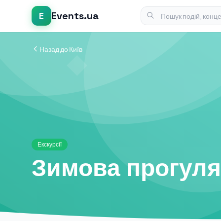
Events.ua
E
Назад до Київ
Екскурсії
Зимова прогуля