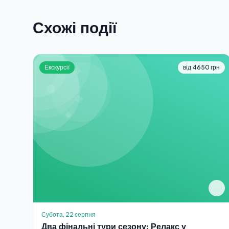
Схожі події
Екскурсії
від 4650 грн
Субота, 22 серпня
Два фінальні тури сезону: Релакс у