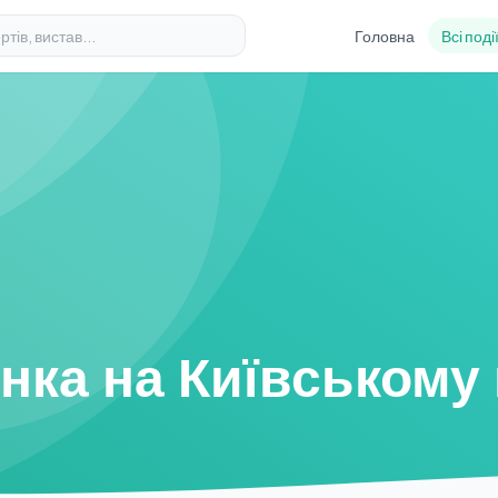
Головна
Всі поді
нка на Київському 