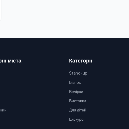
ні міста
Категорії
Stand-up
Бізнес
Вечірки
Виставки
кий
Для дітей
Екскурсії