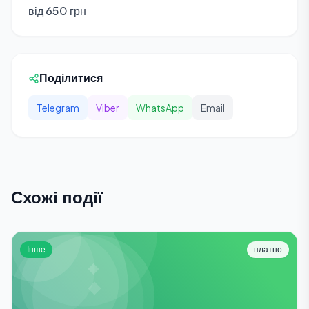
від 650 грн
Поділитися
Telegram
Viber
WhatsApp
Email
Схожі події
Інше
платно