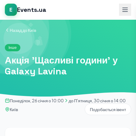
Events.ua
E
Назад до Київ
Інше
Акція 'Щасливі години' у
Galaxy Lavina
Понеділок, 26 січня о 10:00
до П'ятниця, 30 січня о 14:00
Київ
Подобається івент