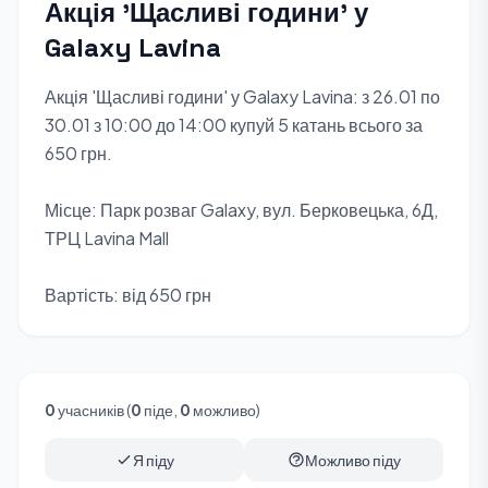
Акція 'Щасливі години' у
Galaxy Lavina
Акція 'Щасливі години' у Galaxy Lavina: з 26.01 по
30.01 з 10:00 до 14:00 купуй 5 катань всього за
650 грн.
Місце: Парк розваг Galaxy, вул. Берковецька, 6Д,
ТРЦ Lavina Mall
Вартість: від 650 грн
0
учасників (
0
піде,
0
можливо)
Я піду
Можливо піду