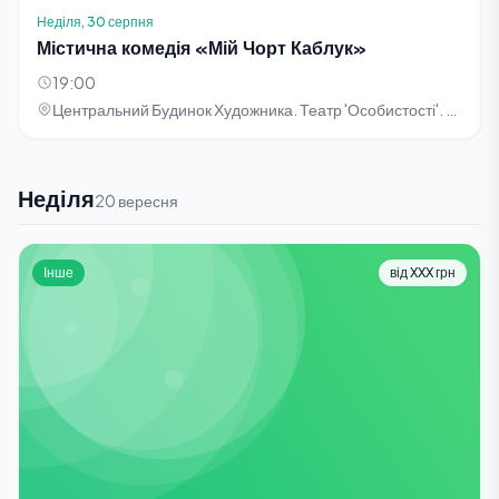
Неділя, 30 серпня
Містична комедія «Мій Чорт Каблук»
19:00
Центральний Будинок Художника. Театр 'Особистості'. Вул. Січових Стрільців, 1-5
Неділя
20 вересня
Інше
від XXX грн