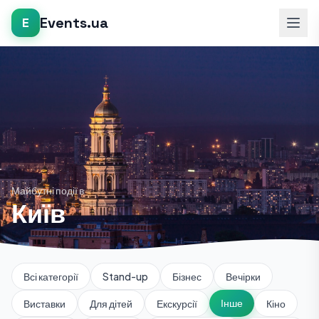
Events.ua
E
Майбутні події в
Київ
Всі категорії
Stand-up
Бізнес
Вечірки
Інше
Виставки
Для дітей
Екскурсії
Кіно