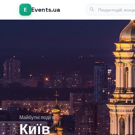
Events.ua
E
Майбутні події в
Київ