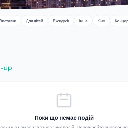
Виставки
Для дітей
Екскурсії
Інше
Кіно
Конце
d-up
Поки що немає подій
їв поки що немає запланованих подій. Перевіряйте оновлення