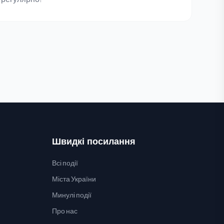
Швидкі посилання
Всі події
Міста України
Минулі події
Про нас