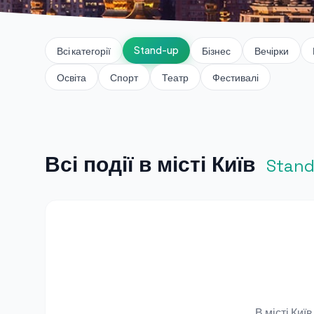
Stand-up
Всі категорії
Бізнес
Вечірки
Освіта
Спорт
Театр
Фестивалі
Всі події в місті Київ
Stan
В місті Ки