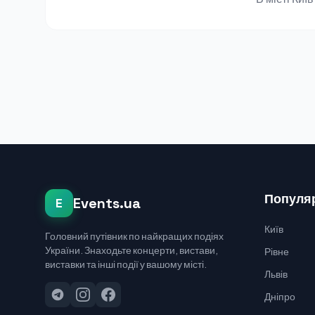
Популяр
Events.ua
E
Київ
Головний путівник по найкращих подіях
України. Знаходьте концерти, вистави,
Рівне
виставки та інші події у вашому місті.
Львів
Дніпро