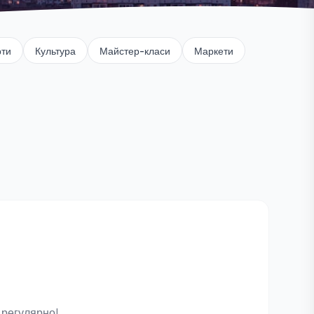
рти
Культура
Майстер-класи
Маркети
 регулярно!