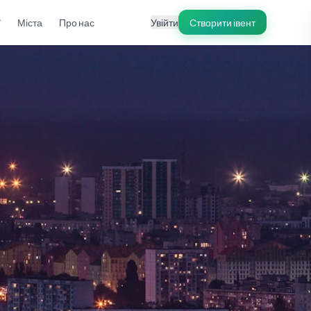
ї
Міста
Про нас
Увійти
Створити івент