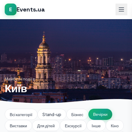
Events.ua
E
Майбутні події в
Київ
Вечірки
Всі категорії
Stand-up
Бізнес
Виставки
Для дітей
Екскурсії
Інше
Кіно