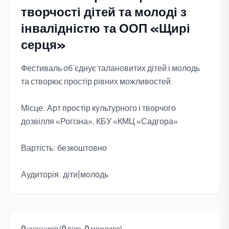
творчості дітей та молоді з
інвалідністю та ООП «Щирі
серця»
Фестиваль об’єднує талановитих дітей і молодь
та створює простір рівних можливостей.
Місце: Арт простір культурного і творчого
дозвілля «Рогізна», КБУ «КМЦ «Садгора»
Вартість: безкоштовно
Аудиторія: діти|молодь
0
учасників (
0
піде,
0
можливо)