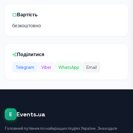
Вартість
безкоштовно
Поділитися
Telegram
Viber
WhatsApp
Email
Events.ua
E
Головний путівник по найкращих подіях України. Знаходьте