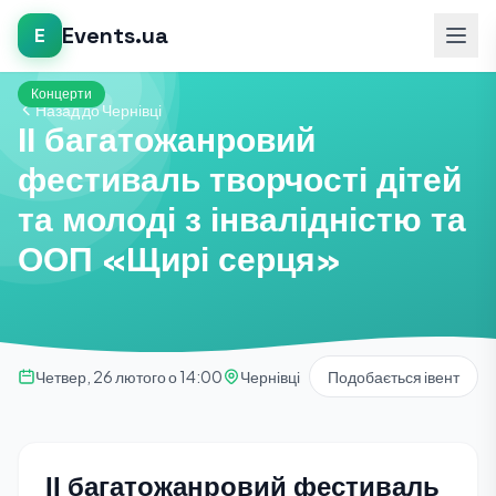
Events.ua
E
Концерти
Назад до Чернівці
ІІ багатожанровий
фестиваль творчості дітей
та молоді з інвалідністю та
ООП «Щирі серця»
Четвер, 26 лютого о 14:00
Чернівці
Подобається івент
ІІ багатожанровий фестиваль