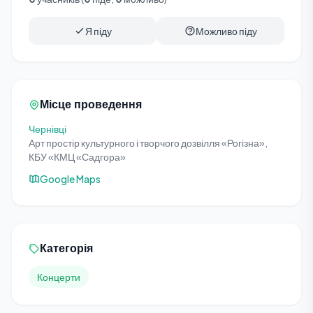
Я піду
Можливо піду
Місце проведення
Чернівці
Арт простір культурного і творчого дозвілля «Рогізна»,
КБУ «КМЦ «Садгора»
Google Maps
Категорія
Концерти