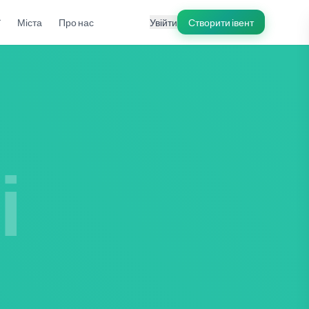
ї
Міста
Про нас
Увійти
Створити івент