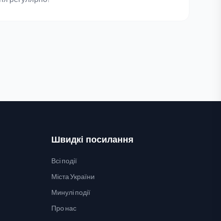
Швидкі посилання
Всі події
Міста України
Минулі події
Про нас