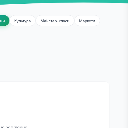
рти
Культура
Майстер-класи
Маркети
ня регулярно!