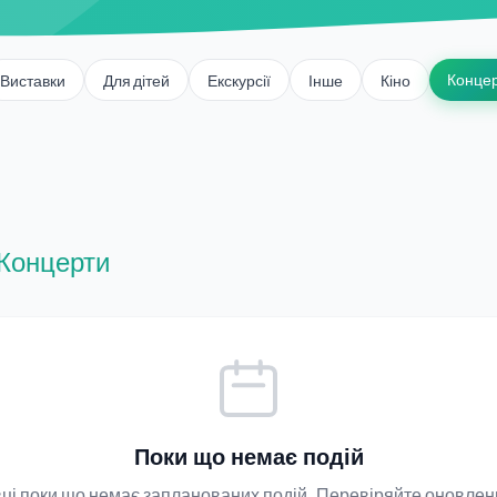
Конце
Виставки
Для дітей
Екскурсії
Інше
Кіно
Концерти
Поки що немає подій
івці поки що немає запланованих подій. Перевіряйте оновлен