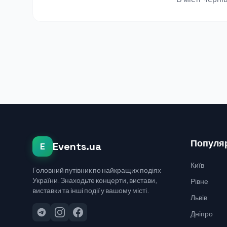
Популяр
Events.ua
E
Київ
Головний путівник по найкращих подіях
України. Знаходьте концерти, вистави,
Рівне
виставки та інші події у вашому місті.
Львів
Дніпро