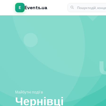
Events.ua
E
Майбутні події в
Чернівці