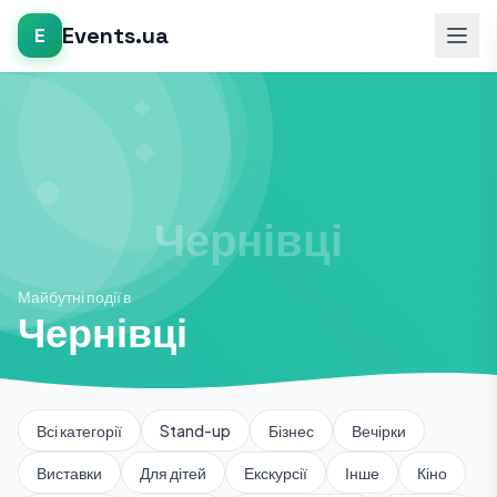
Events.ua
E
Майбутні події в
Чернівці
Всі категорії
Stand-up
Бізнес
Вечірки
Виставки
Для дітей
Екскурсії
Інше
Кіно