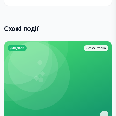
Схожі події
Для дітей
безкоштовно