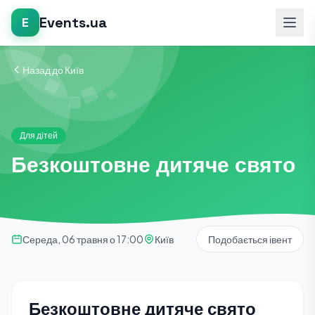
Events.ua
E
Назад до Київ
Для дітей
Безкоштовне дитяче свято
Середа, 06 травня о 17:00
Київ
Подобається івент
Безкоштовне дитяче свято