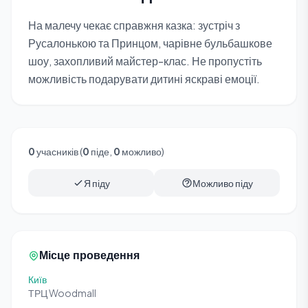
На малечу чекає справжня казка: зустріч з
Русалонькою та Принцом, чарівне бульбашкове
шоу, захопливий майстер-клас. Не пропустіть
можливість подарувати дитині яскраві емоції.
0
учасників (
0
піде,
0
можливо)
Я піду
Можливо піду
Місце проведення
Київ
ТРЦ Woodmall