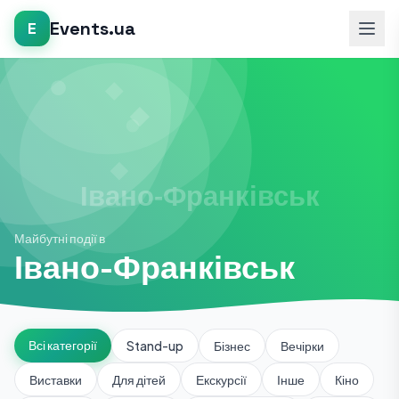
Events.ua
E
Майбутні події в
Івано-Франківськ
Всі категорії
Stand-up
Бізнес
Вечірки
Виставки
Для дітей
Екскурсії
Інше
Кіно