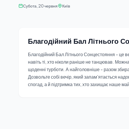
Субота, 20 червня
Київ
Благодійний Бал Літнього С
Благодійний Бал Літнього Сонцестояння - це ве
навіть ті, хто ніколи раніше не танцював. Можна
щоденні турботи. А найголовніше - разом збира
Дозвольте собі вечір, який запам'ятається надо
спогад, а й підтримка тих, хто захищає наше ма