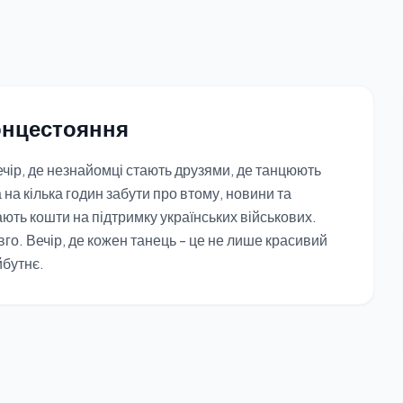
онцестояння
чір, де незнайомці стають друзями, де танцюють
 на кілька годин забути про втому, новини та
ють кошти на підтримку українських військових.
вго. Вечір, де кожен танець - це не лише красивий
йбутнє.