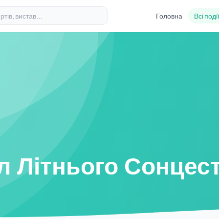
Головна
Всі поді
л Літнього Сонцес