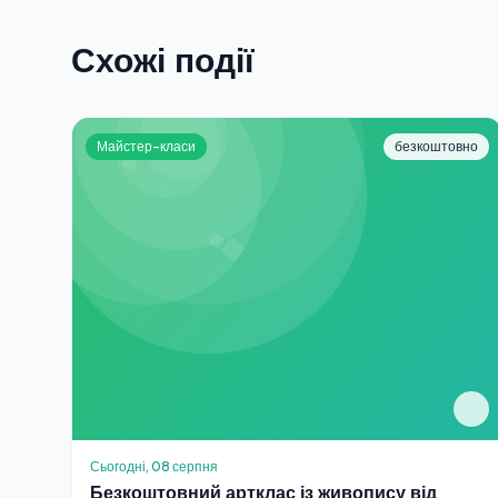
Схожі події
Майстер-класи
безкоштовно
Сьогодні, 08 серпня
Безкоштовний артклас із живопису від