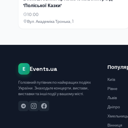
'Поліської Казки'
10:00
Вул. Академіка Тронька, 1
Популяр
Events.ua
E
Київ
Головний путівник по найкращих подіях
України. Знаходьте концерти, вистави,
Рівне
виставки та інші події у вашому місті.
Львів
Дніпро
Хмельниць
Вінниця