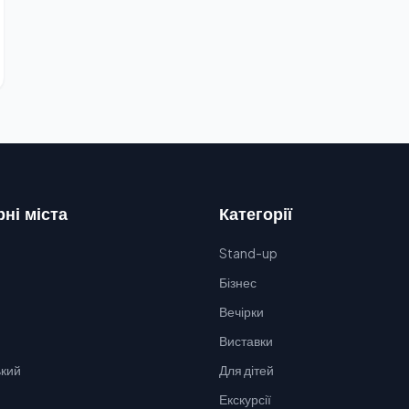
ні міста
Категорії
Stand-up
Бізнес
Вечірки
Виставки
кий
Для дітей
Екскурсії