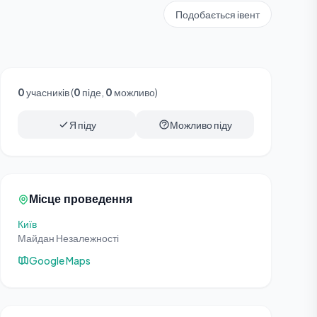
Подобається івент
0
учасників (
0
піде,
0
можливо)
Я піду
Можливо піду
Місце проведення
Київ
Майдан Незалежності
Google Maps