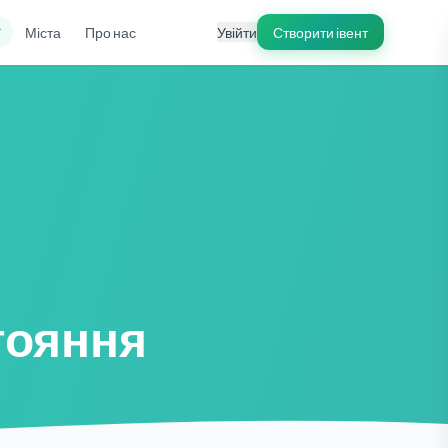
ї
Міста
Про нас
Увійти
Створити івент
тояння