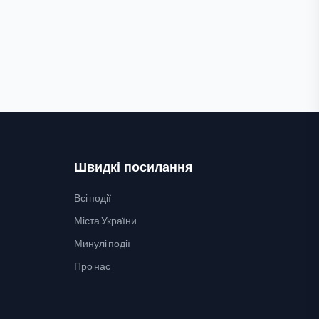
Швидкі посилання
Всі події
Міста України
Минулі події
Про нас