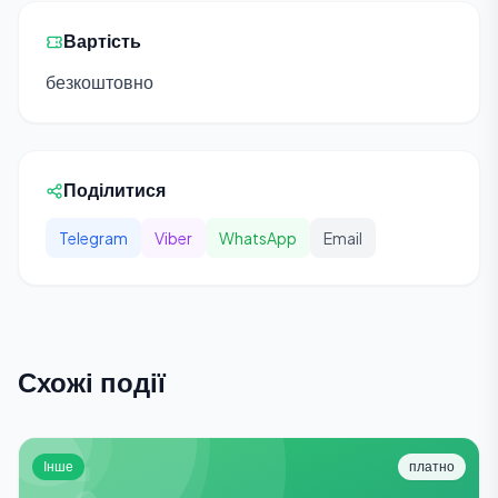
Вартість
безкоштовно
Поділитися
Telegram
Viber
WhatsApp
Email
Схожі події
Інше
платно