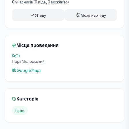
0
учасників (
0
піде,
0
можливо)
Я піду
Можливо піду
Місце проведення
Київ
Парк Молодіжний
Google Maps
Категорія
Інше