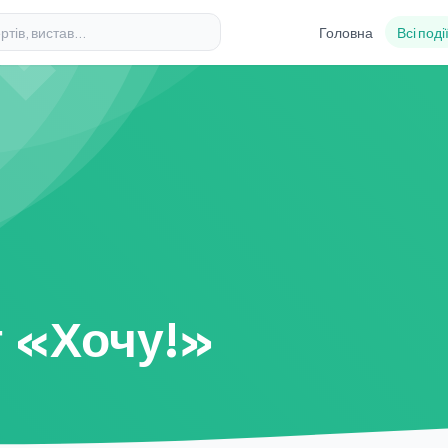
Головна
Всі поді
 «Хочу!»