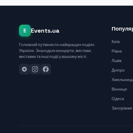
Популяр
Events.ua
E
Київ
Головний путівник по найкращих подіях
України. Знаходьте концерти, вистави,
Рівне
виставки та інші події у вашому місті.
Львів
Дніпро
Хмельниць
Вінниця
Одеса
Запоріжжя