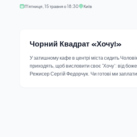
П'ятниця, 15 травня о 18:30
Київ
Чорний Квадрат «Хочу!»
У затишному кафе в центрі міста сидить Чолові
приходять, щоб висловити своє 'Хочу': від бож
Режисер Сергій Федорчук. Чи готові ми заплати