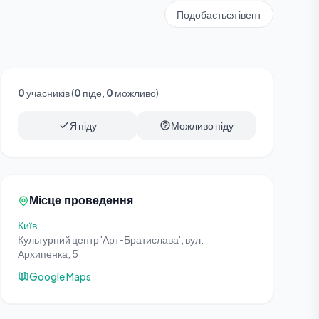
Подобається івент
0
учасників (
0
піде,
0
можливо)
Я піду
Можливо піду
Місце проведення
Київ
Культурний центр 'Арт-Братислава', вул.
Архипенка, 5
Google Maps