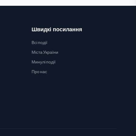
Швидкі посилання
Всі події
Міста України
Минулі події
Про нас