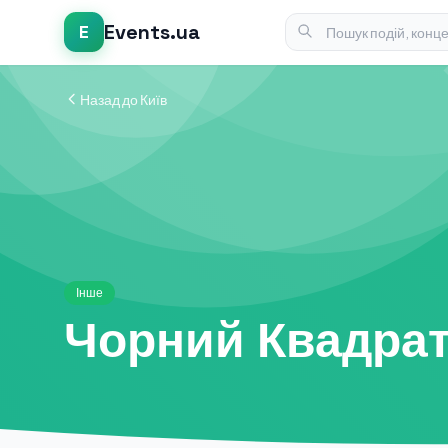
Events.ua
E
Назад до Київ
Інше
Чорний Квадрат