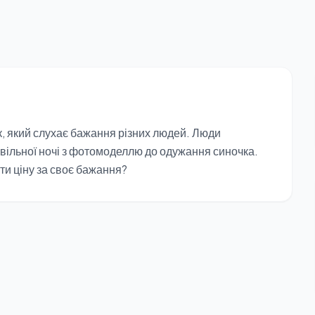
к, який слухає бажання різних людей. Люди
евільної ночі з фотомоделлю до одужання синочка.
ти ціну за своє бажання?