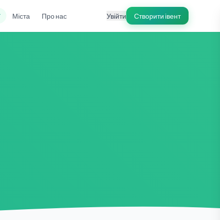
ї
Міста
Про нас
Увійти
Створити івент