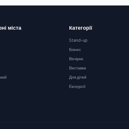
ні міста
Категорії
Stand-up
Бізнес
Вечірки
Виставки
кий
Для дітей
Екскурсії