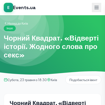
Events.ua
E
Назад до Київ
Інше
Чорний Квадрат. «Відверті
історії. Жодного слова про
секс»
Субота, 23 травня о 18:30
Київ
Подобається івент
Чорний Квадрат. «Відверті