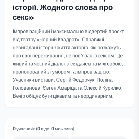
історії. Жодного слова про
секс»
Імпровізаційний і максимально відвертий проєкт
від театру «Чорний Квадрат». Справжні,
невигадані історії з життя акторів, які розкажуть
про свої переживання, не пов'язані з сексом. Це
живий та чесний діалог з глядачем та між собою,
пропонований з гумором та імпровізацією.
Учасники вистави: Сергій Федорчук, Поліна
Голованова, Євген Амаріца та Олексій Курилко.
Вечір обіцяє бути цікавим та неординарним.
0
учасників (
0
піде,
0
можливо)