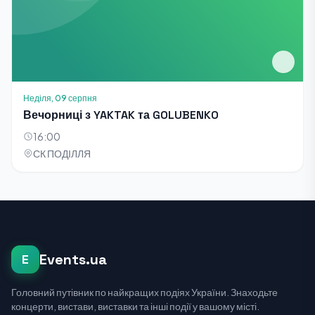
Неділя, 09 серпня
Вечорниці з YAKTAK та GOLUBENKO
16:00
СК ПОДІЛЛЯ
Events.ua
E
Головний путівник по найкращих подіях України. Знаходьте
концерти, вистави, виставки та інші події у вашому місті.