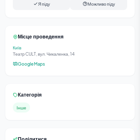
Я піду
Можливо піду
Місце проведення
Київ
Театр CULT, вул. Чикаленка, 14
Google Maps
Категорія
Інше
Поділитися