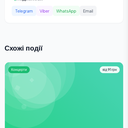
Telegram
Viber
WhatsApp
Email
Схожі події
Концерти
від 91 грн