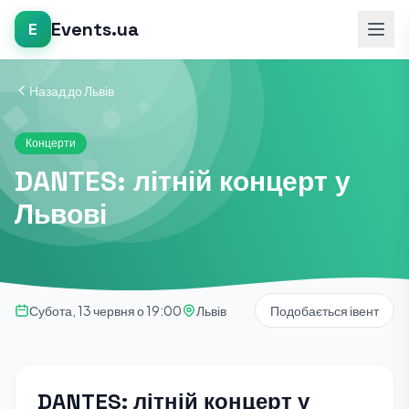
Events.ua
E
Назад до Львів
Концерти
DANTES: літній концерт у
Львові
Субота, 13 червня о 19:00
Львів
Подобається івент
DANTES: літній концерт у