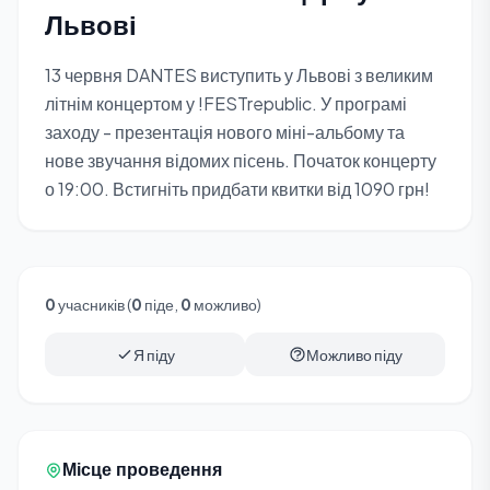
Львові
13 червня DANTES виступить у Львові з великим
літнім концертом у !FESTrepublic. У програмі
заходу - презентація нового міні-альбому та
нове звучання відомих пісень. Початок концерту
о 19:00. Встигніть придбати квитки від 1090 грн!
0
учасників (
0
піде,
0
можливо)
Я піду
Можливо піду
Місце проведення