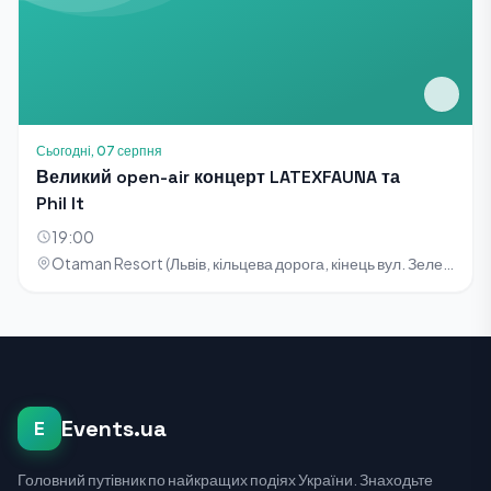
Сьогодні, 07 серпня
Великий open-air концерт LATEXFAUNA та
Phil It
19:00
Otaman Resort (Львів, кільцева дорога, кінець вул. Зелена)
Events.ua
E
Головний путівник по найкращих подіях України. Знаходьте