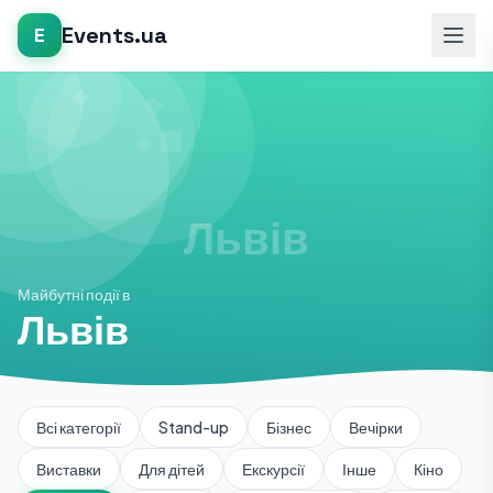
Events.ua
E
Майбутні події в
Львів
Всі категорії
Stand-up
Бізнес
Вечірки
Виставки
Для дітей
Екскурсії
Інше
Кіно