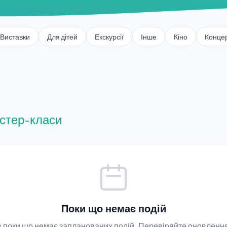
Виставки
Для дітей
Екскурсії
Інше
Кіно
Конце
стер-класи
Поки що немає подій
ів поки що немає запланованих подій. Перевіряйте оновленн