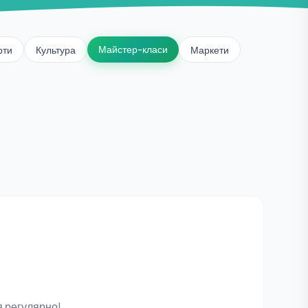
Майстер-класи
рти
Культура
Маркети
я регулярно!