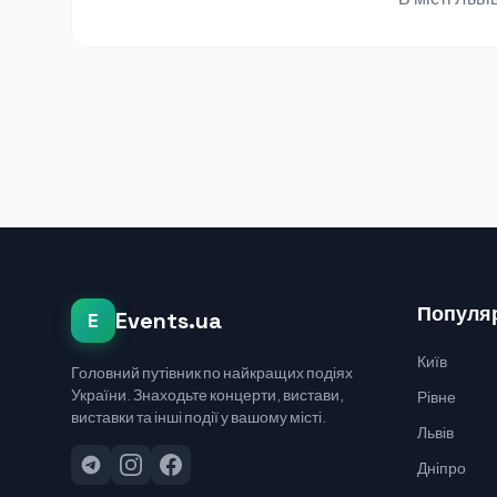
Популяр
Events.ua
E
Київ
Головний путівник по найкращих подіях
України. Знаходьте концерти, вистави,
Рівне
виставки та інші події у вашому місті.
Львів
Дніпро