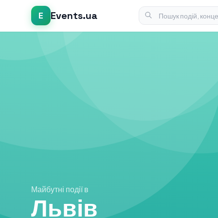
Events.ua
E
Майбутні події в
Львів