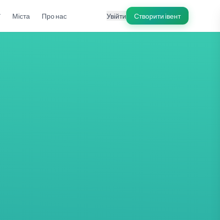
ї
Міста
Про нас
Увійти
Створити івент