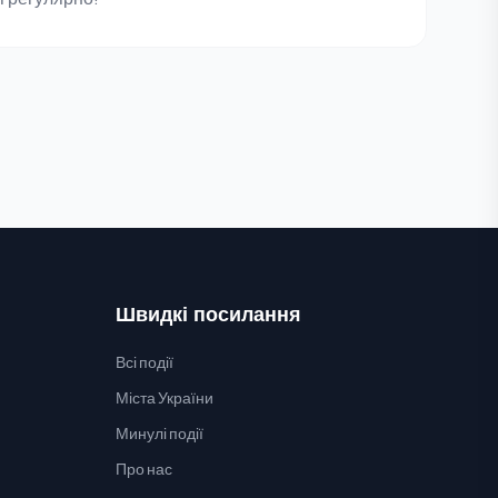
Швидкі посилання
Всі події
Міста України
Минулі події
Про нас