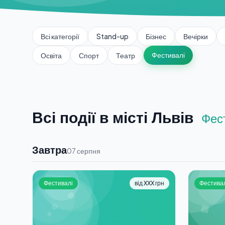
Всі категорії
Stand-up
Бізнес
Вечірки
Фестивалі
Освіта
Спорт
Театр
Всі події в місті Львів
Фес
Завтра
07 серпня
Фестивалі
від XXX грн
Фестива