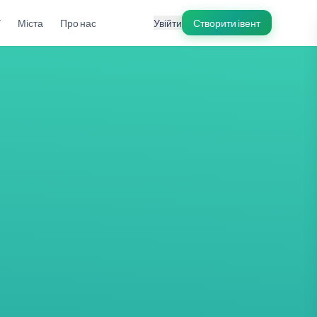
ї
Міста
Про нас
Увійти
Створити івент