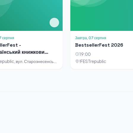
7 серпня
Завтра, 07 серпня
lerFest -
BestsellerFest 2026
аїнський книжковий
19:00
валь
!FESTrepublic, вул. Старознесенська, 24–26
!FESTrepublic