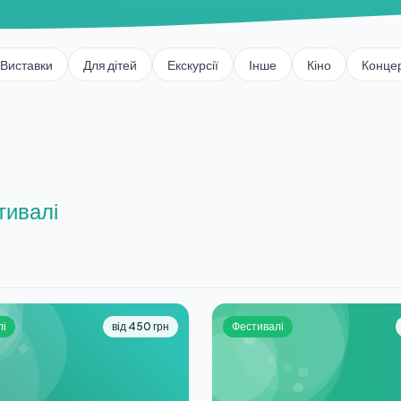
Виставки
Для дітей
Екскурсії
Інше
Кіно
Конце
тивалі
лі
від 450 грн
Фестивалі