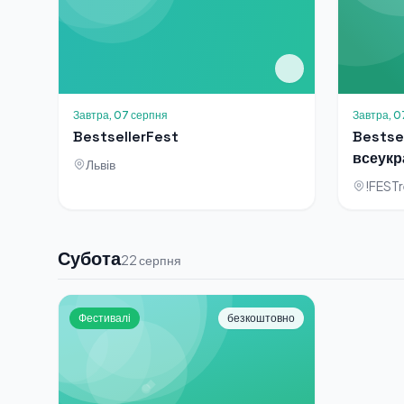
Завтра, 07 серпня
Завтра, 0
BestsellerFest
Bestsel
всеукр
Львів
фести
Субота
22 серпня
Фестивалі
безкоштовно