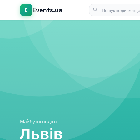
Events.ua
E
Майбутні події в
Львів