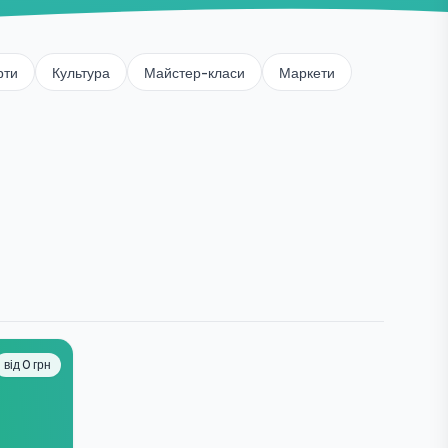
рти
Культура
Майстер-класи
Маркети
від 0 грн