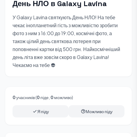
День НЛО в Galaxy Lavina
У Galaxy Lavina святкують День НЛО! На тебе
чекає інопланетний гість з можливістю зробити
фото з ним з 16:00 до 19:00, космічні фото, а
також цілий день святкова лотерея при
поповненні картки від 500 грн. Найкосмічніший
день літа вже зовсім скоро в Galaxy Lavina!
Чекаємо на тебе 👽
0
учасників (
0
піде,
0
можливо)
Я піду
Можливо піду