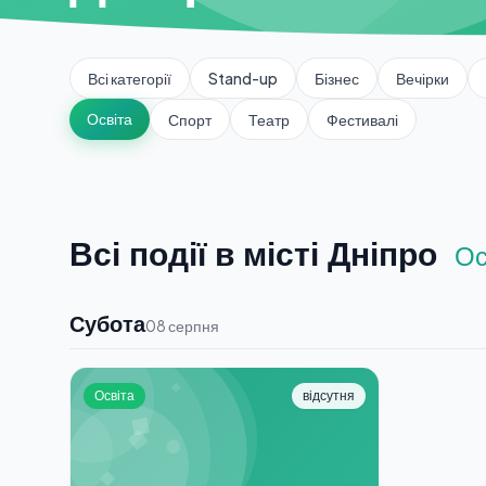
Всі категорії
Stand-up
Бізнес
Вечірки
Освіта
Спорт
Театр
Фестивалі
Всі події в місті Дніпро
Ос
Субота
08 серпня
Освіта
відсутня