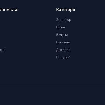
ні міста
Категорії
Stand-up
Бізнес
Вечірки
Виставки
кий
Для дітей
Екскурсії