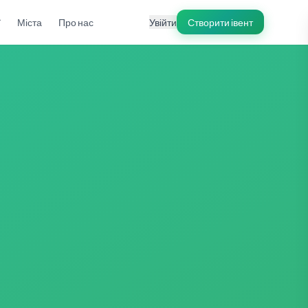
ї
Міста
Про нас
Увійти
Створити івент