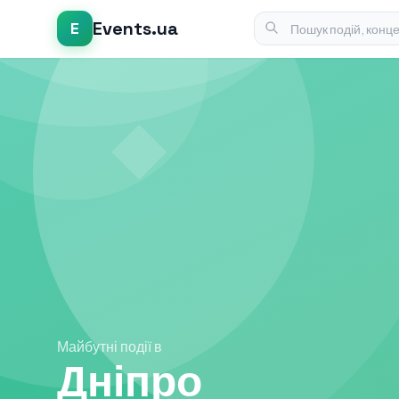
Events.ua
E
Майбутні події в
Дніпро