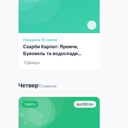
Понеділок, 10 серпня
Скарби Карпат: Яремче,
Буковель та водоспади
Гуцульщини
Дніпро
Четвер
13 серпня
Освіта
від XXX грн