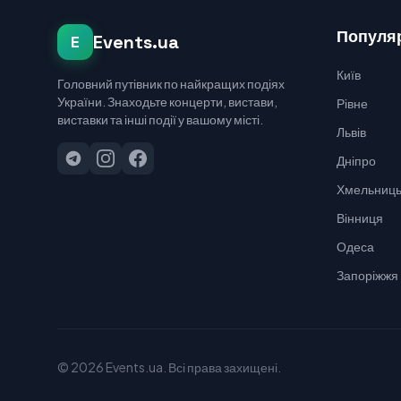
Популяр
Events.ua
E
Київ
Головний путівник по найкращих подіях
України. Знаходьте концерти, вистави,
Рівне
виставки та інші події у вашому місті.
Львів
Дніпро
Хмельниць
Вінниця
Одеса
Запоріжжя
© 2026 Events.ua. Всі права захищені.