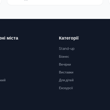
ні міста
Категорії
Stand-up
Бізнес
Вечірки
Виставки
кий
Для дітей
Екскурсії