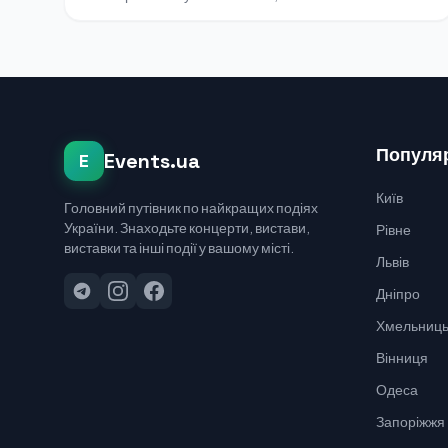
Популяр
Events.ua
E
Київ
Головний путівник по найкращих подіях
України. Знаходьте концерти, вистави,
Рівне
виставки та інші події у вашому місті.
Львів
Дніпро
Хмельниць
Вінниця
Одеса
Запоріжжя