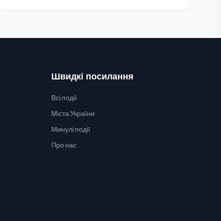
Швидкі посилання
Всі події
Міста України
Минулі події
Про нас