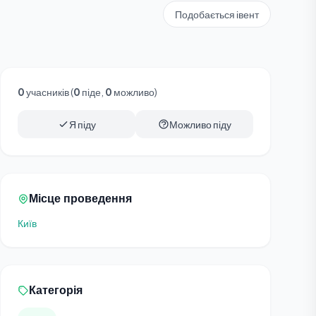
Подобається івент
0
учасників (
0
піде,
0
можливо)
Я піду
Можливо піду
Місце проведення
Київ
Категорія