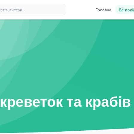
Головна
Всі поді
 креветок та крабів