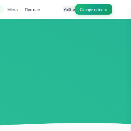
ї
Міста
Про нас
Увійти
Створити івент