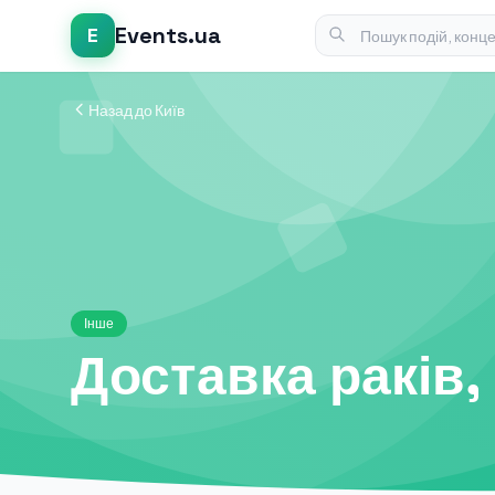
Events.ua
E
Назад до Київ
Інше
Доставка раків,