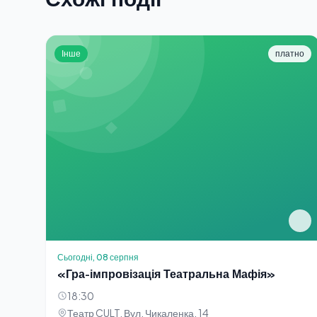
Інше
платно
Сьогодні, 08 серпня
«Гра-імпровізація Театральна Мафія»
18:30
Театр CULT. Вул. Чикаленка, 14