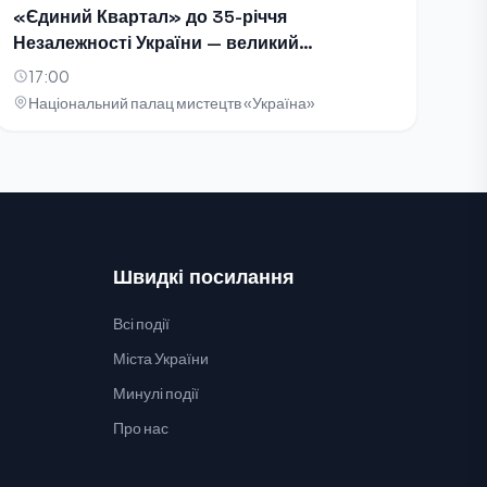
«Єдиний Квартал» до 35-річчя
Незалежності України — великий
благодійний концерт-телезйомка
17:00
Національний палац мистецтв «Україна»
Швидкі посилання
Всі події
Міста України
Минулі події
Про нас