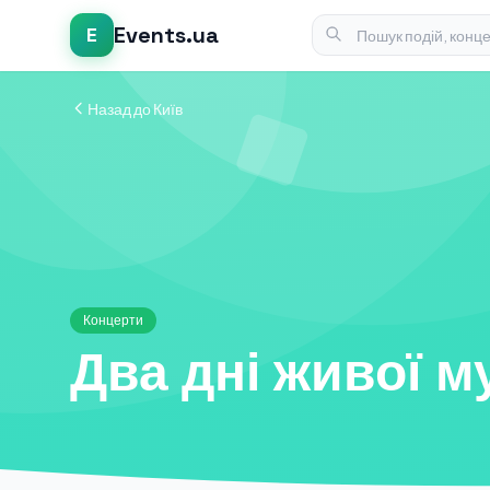
Events.ua
E
Назад до Київ
Концерти
Два дні живої му