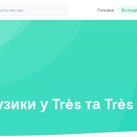
Головна
Всі поді
зики у Très та Très