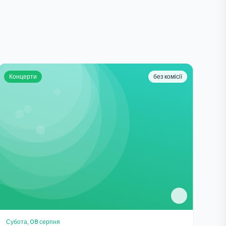
Концерти
без комісії
Субота, 08 серпня