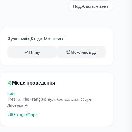
Подобається івент
0
учасників (
0
піде,
0
можливо)
Я піду
Можливо піду
Місце проведення
Київ
Très та Très Français, вул. Костьольна, 3; вул.
Лисенка, 4
Google Maps