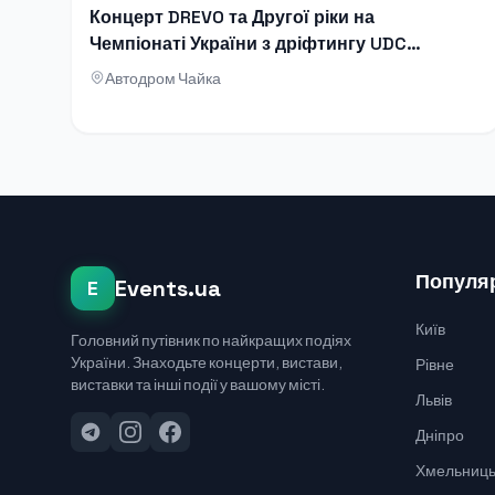
Концерт DREVO та Другої ріки на
Чемпіонаті України з дріфтингу UDC
2026
Автодром Чайка
Популяр
Events.ua
E
Київ
Головний путівник по найкращих подіях
України. Знаходьте концерти, вистави,
Рівне
виставки та інші події у вашому місті.
Львів
Дніпро
Хмельниць