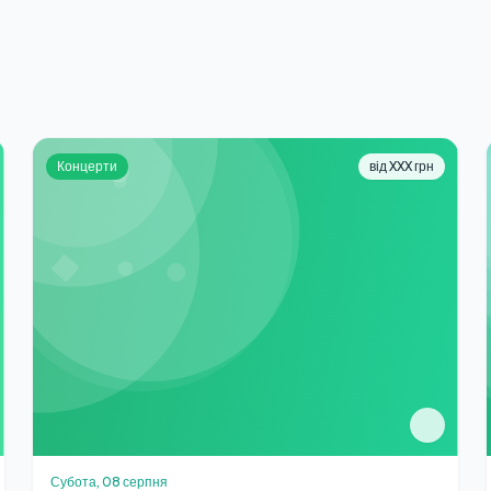
Концерти
від XXX грн
Субота, 08 серпня