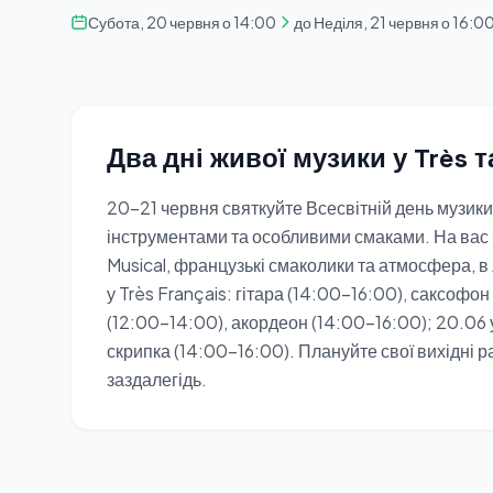
Субота, 20 червня о 14:00
до Неділя, 21 червня о 16:0
Два дні живої музики у Très т
20–21 червня святкуйте Всесвітній день музик
інструментами та особливими смаками. На вас ч
Musical, французькі смаколики та атмосфера, в
у Très Français: гітара (14:00–16:00), саксофон
(12:00–14:00), акордеон (14:00–16:00); 20.06 у
скрипка (14:00–16:00). Плануйте свої вихідні р
заздалегідь.