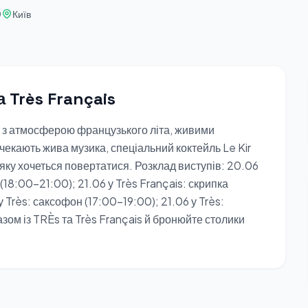
0
Київ
а Très Français
и з атмосферою французького літа, живими
екають жива музика, спеціальний коктейль Le Kir
 яку хочеться повертатися. Розклад виступів: 20.06
 (18:00–21:00); 21.06 у Très Français: скрипка
 Très: саксофон (17:00–19:00); 21.06 у Très:
азом із TRÈs та Très Français й бронюйте столики