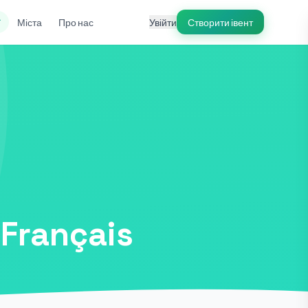
ї
Міста
Про нас
Увійти
Створити івент
 Français