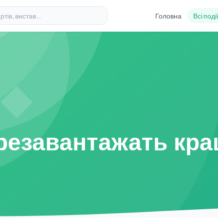
Головна
Всі поді
ерезавантажать кра