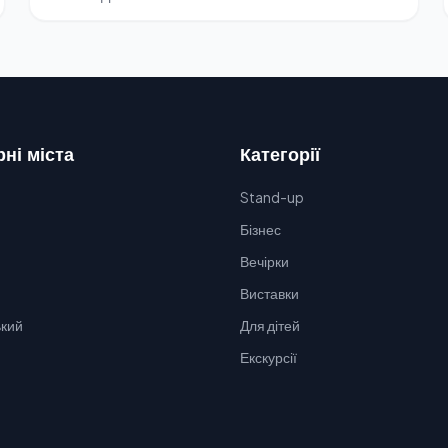
ні міста
Категорії
Stand-up
Бізнес
Вечірки
Виставки
кий
Для дітей
Екскурсії