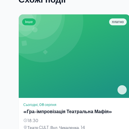
Інше
платно
Сьогодні, 08 серпня
«Гра-імпровізація Театральна Мафія»
18:30
Театр CULT. Вул. Чикаленка, 14