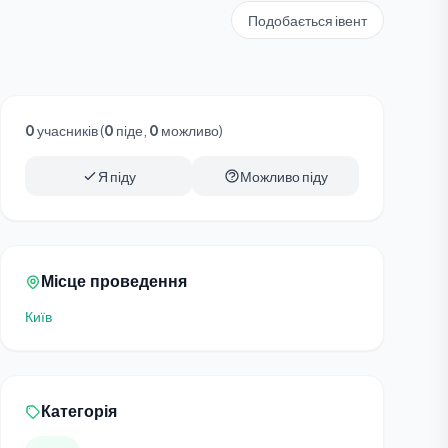
Подобається івент
0
учасників (
0
піде,
0
можливо)
Я піду
Можливо піду
Місце проведення
Київ
Категорія