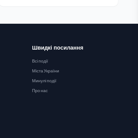
Швидкі посилання
Всі події
Міста України
Минулі події
Про нас