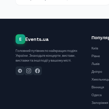
Популяр
Events.ua
E
Київ
Головний путівник по найкращих подіях
України. Знаходьте концерти, вистави,
Рівне
виставки та інші події у вашому місті.
Львів
Дніпро
Хмельниць
Вінниця
Одеса
Запоріжжя