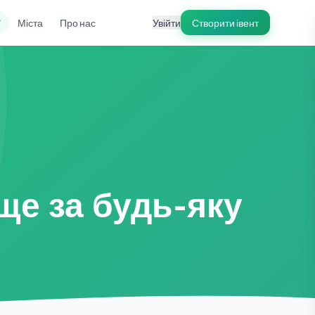
ї
Міста
Про нас
Увійти
Створити івент
ще за будь-яку