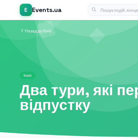
Events.ua
E
Назад до Київ
Інше
Два тури, які п
відпустку