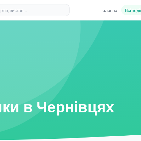
Головна
Всі поді
ки в Чернівцях