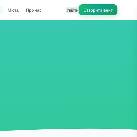
ї
Міста
Про нас
Увійти
Створити івент