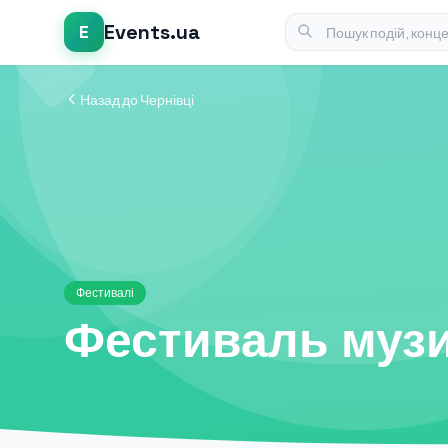
Events.ua
E
Назад до Чернівці
Фестивалі
Фестиваль музи