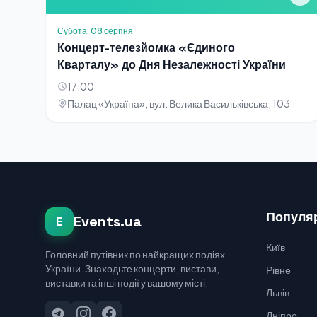
Субота, 08 серпня
Концерт-телезйомка «Єдиного
Кварталу» до Дня Незалежності України
17:00
Палац «Україна», вул. Велика Васильківська, 103
Популяр
Events.ua
E
Київ
Головний путівник по найкращих подіях
України. Знаходьте концерти, вистави,
Рівне
виставки та інші події у вашому місті.
Львів
Дніпро