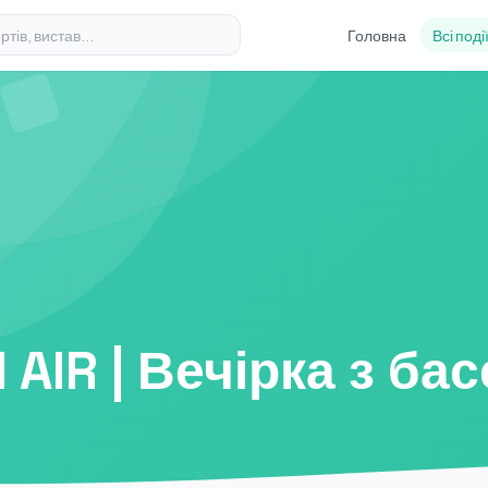
Головна
Всі поді
 AIR | Вечірка з ба