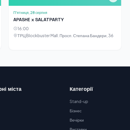
П'ятниця, 28 серпня
APASHE x SALATPARTY
16:00
ТРЦ Blockbuster Mall. Просп. Степана Бандери, 36
ні міста
Категорії
Stand-up
Бізнес
Вечірки
Виставки