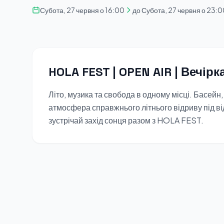
Субота, 27 червня о 16:00
до Субота, 27 червня о 23:
HOLA FEST | OPEN AIR | Вечірк
Літо, музика та свобода в одному місці. Басейн,
атмосфера справжнього літнього відриву під в
зустрічай захід сонця разом з HOLA FEST.