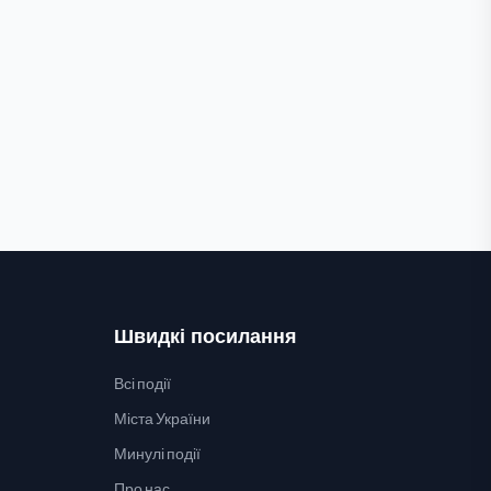
Швидкі посилання
Всі події
Міста України
Минулі події
Про нас