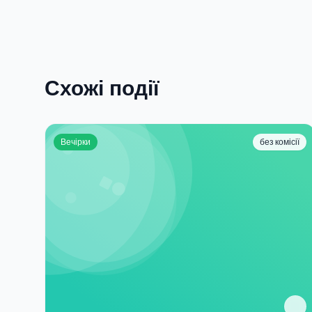
Схожі події
Вечірки
без комісії