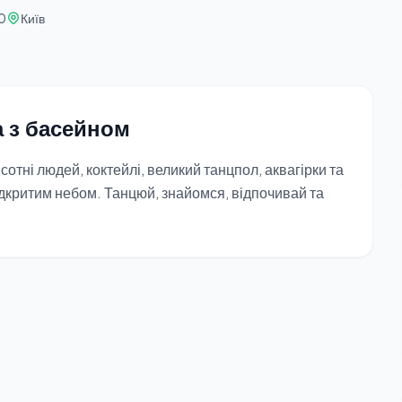
00
Київ
а з басейном
 сотні людей, коктейлі, великий танцпол, аквагірки та
ідкритим небом. Танцюй, знайомся, відпочивай та