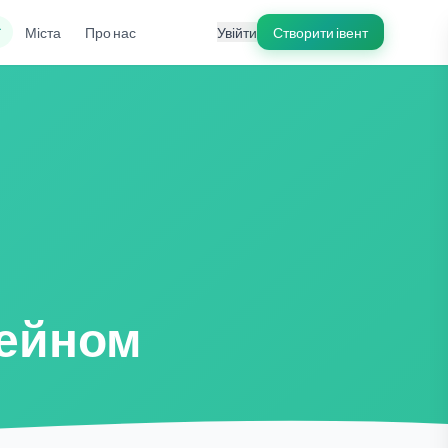
ї
Міста
Про нас
Увійти
Створити івент
сейном