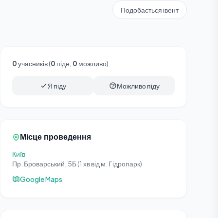
Подобається івент
0
учасників (
0
піде,
0
можливо)
Я піду
Можливо піду
Місце проведення
Київ
Пр. Броварський, 5Б (1 хв від м. Гідропарк)
Google Maps