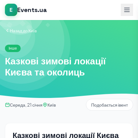
Events.ua
E
Назад до Київ
Інше
Казкові зимові локації
Києва та околиць
Середа, 21 січня
Київ
Подобається івент
Казкові зимові локації Києва