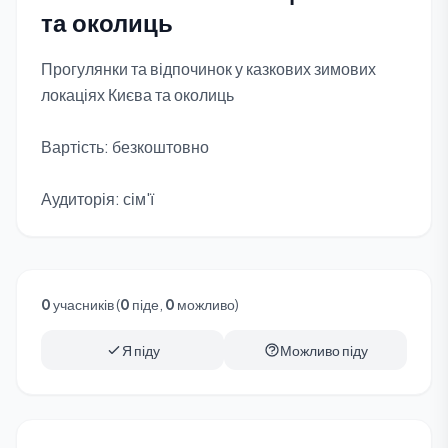
та околиць
Прогулянки та відпочинок у казкових зимових
локаціях Києва та околиць
Вартість: безкоштовно
Аудиторія: сім'ї
0
учасників (
0
піде,
0
можливо)
Я піду
Можливо піду