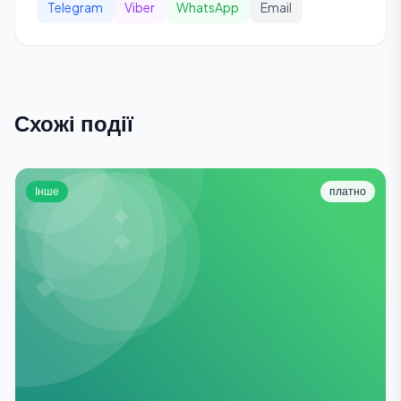
Telegram
Viber
WhatsApp
Email
Схожі події
Інше
платно