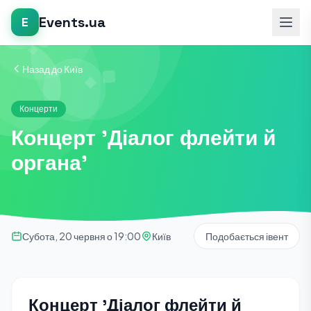
Events.ua
E
Назад до Київ
Концерти
Концерт 'Діалог флейти й
органа'
Субота, 20 червня о 19:00
Київ
Подобається івент
Концерт 'Діалог флейти й