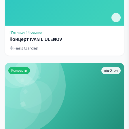
П'ятниця, 14 серпня
Концерт IVAN LIULENOV
Feels Garden
Концерти
від 0 грн