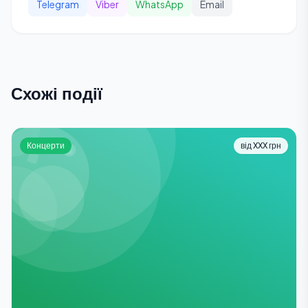
Telegram
Viber
WhatsApp
Email
Схожі події
Концерти
від XXX грн