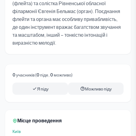
(флейта) та солістка Рівненської обласної
філармонії Євгенія Бельмас (орган). Поєднання
флейти та органа має особливу привабливість,
де один інструмент вражає багатством звучання
та масштабом, інший – тонкістю інтонацій і
виразністю мелодії.
0
учасників (
0
піде,
0
можливо)
Я піду
Можливо піду
Місце проведення
Київ