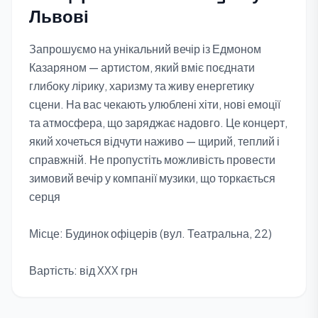
Львові
Запрошуємо на унікальний вечір із Едмоном
Казаряном — артистом, який вміє поєднати
глибоку лірику, харизму та живу енергетику
сцени. На вас чекають улюблені хіти, нові емоції
та атмосфера, що заряджає надовго. Це концерт,
який хочеться відчути наживо — щирий, теплий і
справжній. Не пропустіть можливість провести
зимовий вечір у компанії музики, що торкається
серця
Місце: Будинок офіцерів (вул. Театральна, 22)
Вартість: від XXX грн