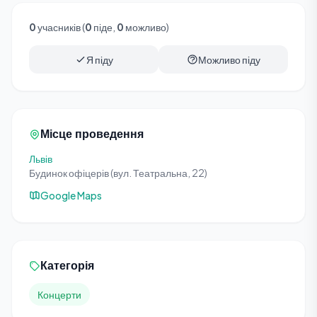
0
учасників (
0
піде,
0
можливо)
Я піду
Можливо піду
Місце проведення
Львів
Будинок офіцерів (вул. Театральна, 22)
Google Maps
Категорія
Концерти