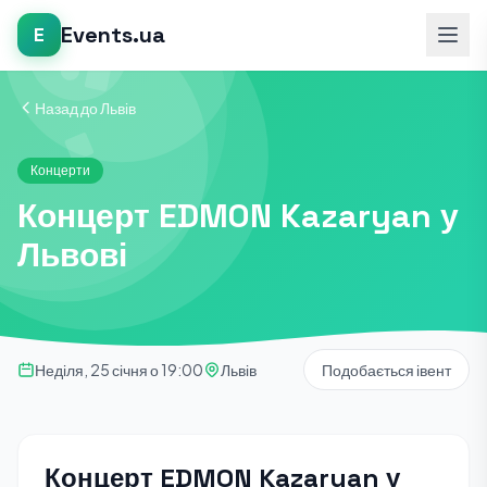
Events.ua
E
Назад до Львів
Концерти
Концерт EDMON Kazaryan у
Львові
Неділя, 25 січня о 19:00
Львів
Подобається івент
Концерт EDMON Kazaryan у