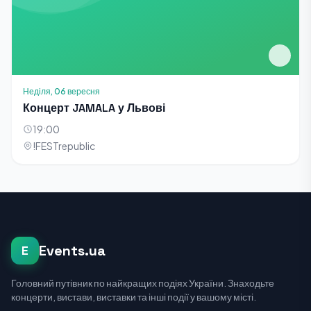
Неділя, 06 вересня
Концерт JAMALA у Львові
19:00
!FESTrepublic
Events.ua
E
Головний путівник по найкращих подіях України. Знаходьте
концерти, вистави, виставки та інші події у вашому місті.