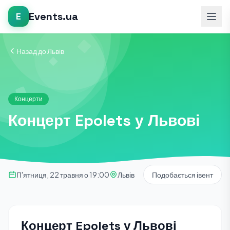
Events.ua
E
Назад до Львів
Концерти
Концерт Epolets у Львові
П'ятниця, 22 травня о 19:00
Львів
Подобається івент
Концерт Epolets у Львові