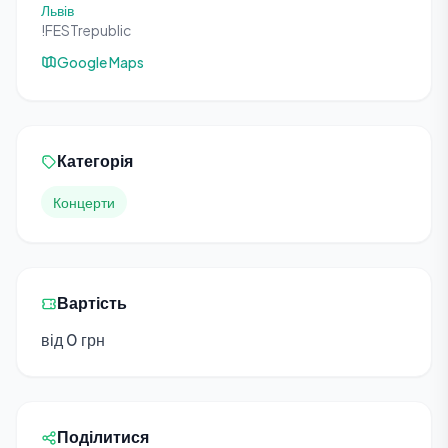
Львів
!FESTrepublic
Google Maps
Категорія
Концерти
Вартість
від 0 грн
Поділитися