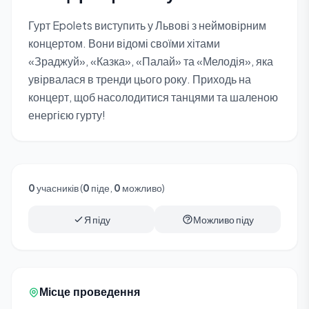
Гурт Epolets виступить у Львові з неймовірним
концертом. Вони відомі своїми хітами
«Зраджуй», «Казка», «Палай» та «Мелодія», яка
увірвалася в тренди цього року. Приходь на
концерт, щоб насолодитися танцями та шаленою
енергією гурту!
0
учасників (
0
піде,
0
можливо)
Я піду
Можливо піду
Місце проведення