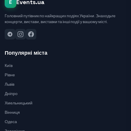
Events.ua
E
Головний путівник по найкращих подіях України. Знаходьте
концерти, вистави, виставки та інші події у вашому місті.
Популярні міста
Київ
Рівне
Львів
Дніпро
Хмельницький
Вінниця
Одеса
Запоріжжя