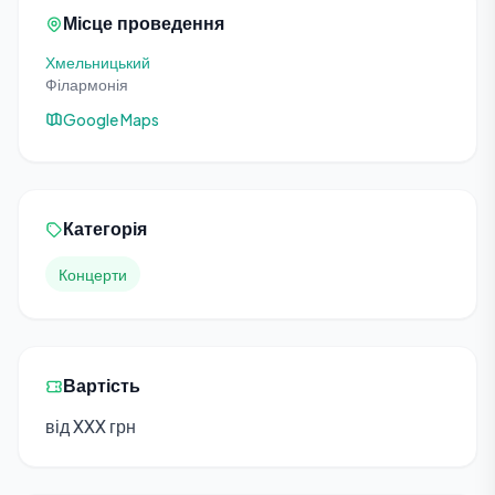
Місце проведення
Хмельницький
Філармонія
Google Maps
Категорія
Концерти
Вартість
від XXX грн