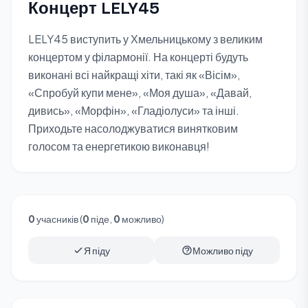
Концерт LELY45
LELY45 виступить у Хмельницькому з великим
концертом у філармонії. На концерті будуть
виконані всі найкращі хіти, такі як «Вісім»,
«Спробуй купи мене», «Моя душа», «Давай,
дивись», «Морфін», «Гладіолуси» та інші.
Приходьте насолоджуватися винятковим
голосом та енергетикою виконавця!
0
учасників (
0
піде,
0
можливо)
Я піду
Можливо піду