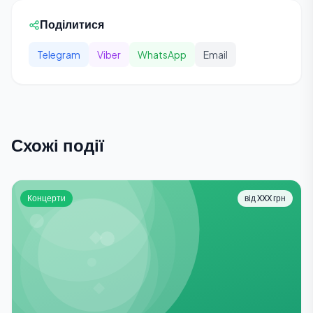
Поділитися
Telegram
Viber
WhatsApp
Email
Схожі події
Концерти
від XXX грн