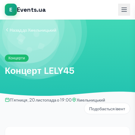
Events.ua
E
Назад до Хмельницький
Концерти
Концерт LELY45
П'ятниця, 20 листопада о 19:00
Хмельницький
Подобається івент