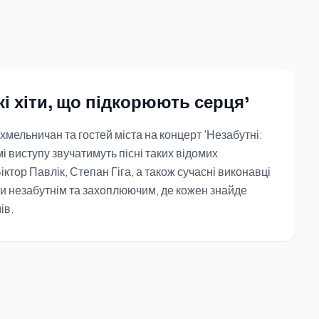
кі хіти, що підкорюють серця'
хмельничан та гостей міста на концерт 'Незабутні:
мі виступу звучатимуть пісні таких відомих
ктор Павлік, Степан Гіга, а також сучасні виконавці
ути незабутнім та захоплюючим, де кожен знайде
ів.