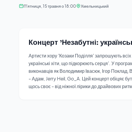
П'ятниця, 15 травня о 18:00
Хмельницький
Концерт 'Незабутні: українсь
Артисти хору 'Козаки Поділля' запрошують всіх 
українські хіти, що підкорюють серця'. У програ
виконавців як Володимир Івасюк, Ігор Поклад, Ві
- Адам, Jerry Heil, Go_A. Цей концерт обіцяє б
щось своє - від ніжної лірики до драйвових ритм