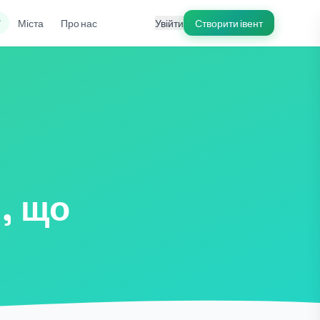
ї
Міста
Про нас
Увійти
Створити івент
и, що