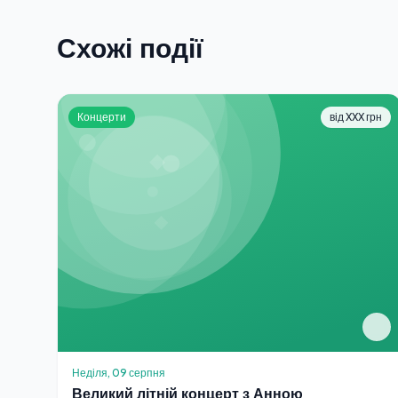
Схожі події
Концерти
від XXX грн
Неділя, 09 серпня
Великий літній концерт з Анною