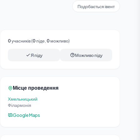
Подобається івент
0
учасників (
0
піде,
0
можливо)
Я піду
Можливо піду
Місце проведення
Хмельницький
Філармонія
Google Maps