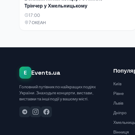
Трінчер у Хмельницькому
17:00
7 ОКЕАН
Популяр
Events.ua
E
Київ
Головний путівник по найкращих подіях
України. Знаходьте концерти, вистави,
Рівне
виставки та інші події у вашому місті.
Львів
Дніпро
Хмельниць
Вінниця