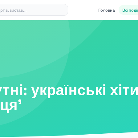
Головна
Всі поді
ні: українські хіт
ця'