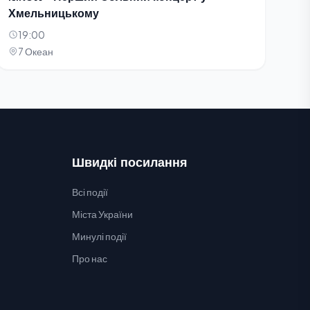
Хмельницькому
19:00
7 Океан
Швидкі посилання
Всі події
Міста України
Минулі події
Про нас