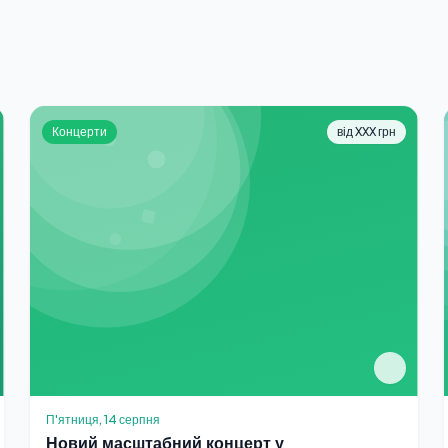
Концерти
від XXX грн
П'ятниця, 14 серпня
Новий масштабний концерт у