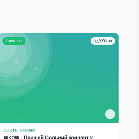
Концерти
від XXX грн
Субота, 15 серпня
NIKOW - Перший Сольний концерт у