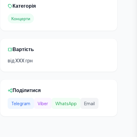
Категорія
Концерти
Вартість
від XXX грн
Поділитися
Telegram
Viber
WhatsApp
Email