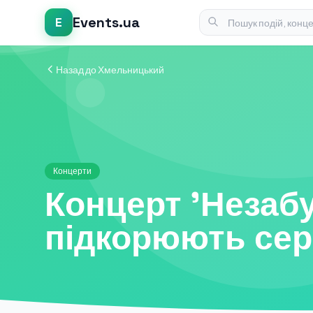
Events.ua
E
Назад до Хмельницький
Концерти
Концерт 'Незабут
підкорюють сер